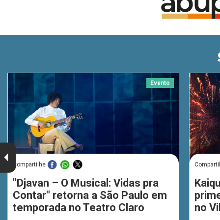
Evento
Compartilhe
Comparti
"Djavan – O Musical: Vidas pra
Kaiq
Contar" retorna a São Paulo em
prim
temporada no Teatro Claro
no Vi