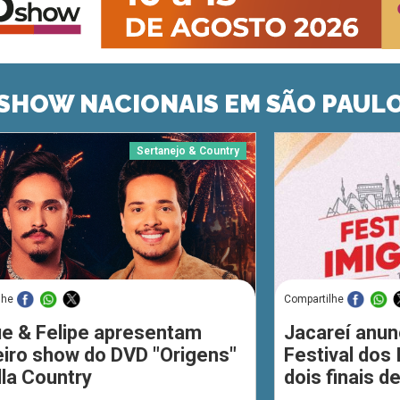
SHOW NACIONAIS EM SÃO PAUL
Sertanejo & Country
lhe
Compartilhe
ue & Felipe apresentam
Jacareí anun
eiro show do DVD "Origens"
Festival dos
lla Country
dois finais 