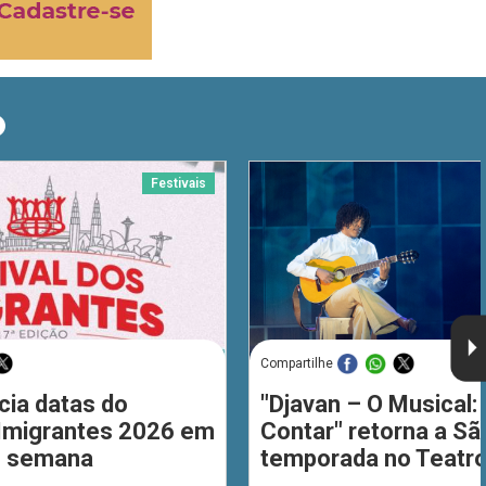
O
Festivais
Compartilhe
cia datas do
"Djavan – O Musical: 
 Imigrantes 2026 em
Contar" retorna a S
de semana
temporada no Teatro