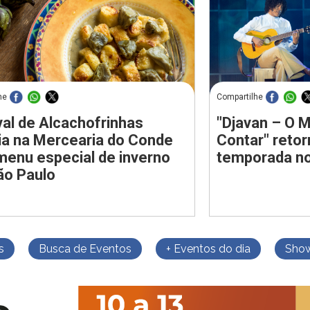
he
Compartilhe
val de Alcachofrinhas
"Djavan – O M
ia na Mercearia do Conde
Contar" reto
enu especial de inverno
temporada no
ão Paulo
s
Busca de Eventos
+ Eventos do dia
Sho