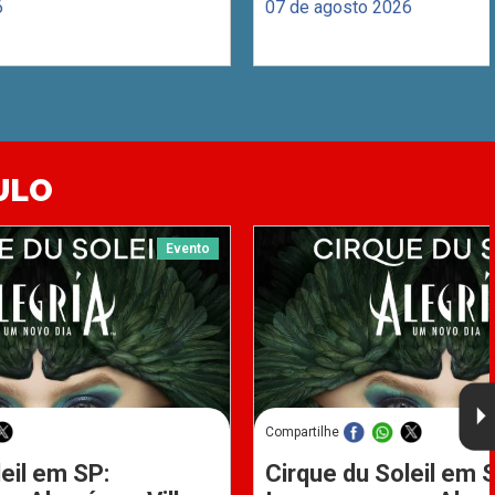
6
07 de agosto 2026
ULO
Evento
Compartilhe
eil em SP:
Cirque du Soleil em 