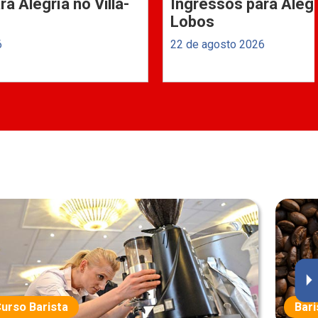
a Alegría no Villa-
Ingressos para Alegrí
Lobos
6
22 de agosto 2026
urso Barista
Bari