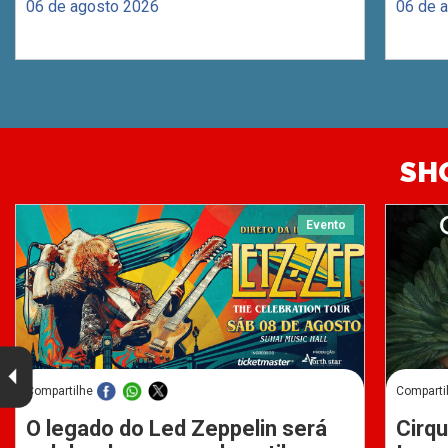
06 de agosto 2026
06 de 
SH
Evento
Compartilhe
Comparti
O legado do Led Zeppelin será
Cirqu