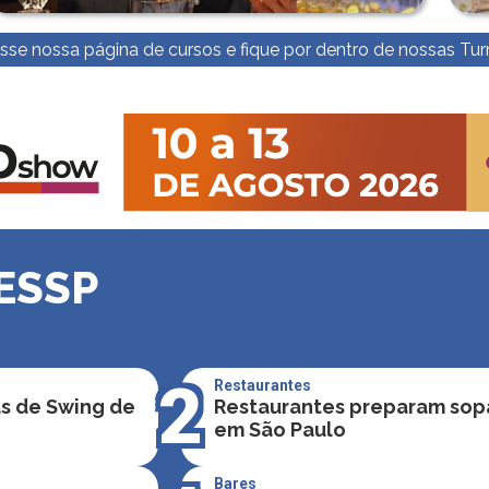
sse nossa página de cursos e fique por dentro de nossas Tu
ESSP
2
Restaurantes
as de Swing de
Restaurantes preparam sopa
em São Paulo
Bares