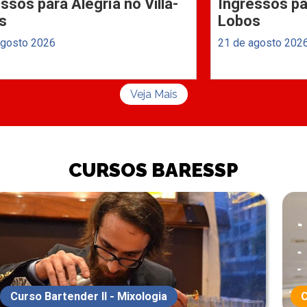
ssos para Alegría no Villa-
Ingressos par
s
Lobos
agosto 2026
21 de agosto 202
Veja Mais
CURSOS BARESSP
Curso Bartender II - Mixologia
C