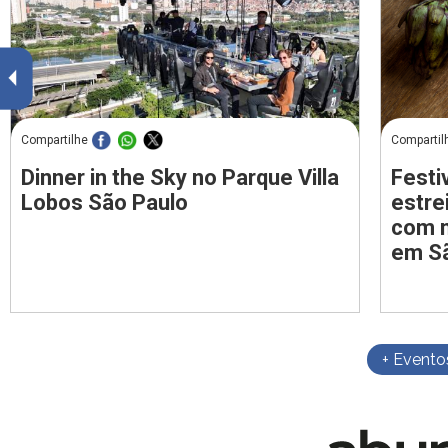
Compartilhe
Compartil
Dinner in the Sky no Parque Villa
Festi
Lobos São Paulo
estre
com m
em S
+ Evento