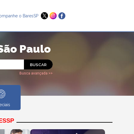
ompanhe o BaresSP
São Paulo
Busca avançada >>
eciais
ESSP