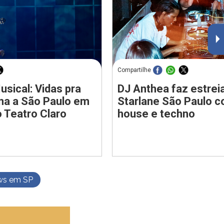
Compartilhe
usical: Vidas pra
DJ Anthea faz estrei
rna a São Paulo em
Starlane São Paulo c
 Teatro Claro
house e techno
ws em SP