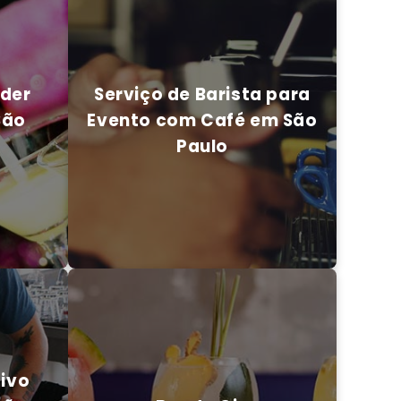
nder
Serviço de Barista para
São
Evento com Café em São
Paulo
nder
Serviço de Barista para
São
Evento com Café em São
Paulo
CO
ENTRE EM CONTATO CONOSCO
ivo
São
Bar de Gin
ivo