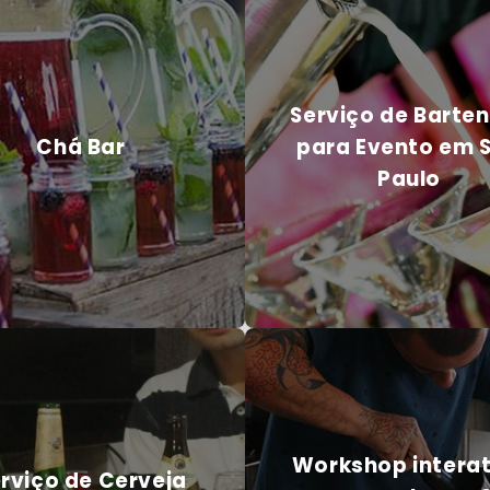
Serviço de Barte
Chá Bar
para Evento em 
Paulo
Serviço de Barte
Chá Bar
para Evento em 
Paulo
 EM CONTATO CONOSCO
ENTRE EM CONTATO CONOS
Workshop interat
rviço de Cerveja
para evento em 
Especial
Paulo
Workshop interat
rviço de Cerveja