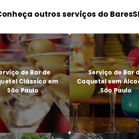
Conheça outros serviços do BaresS
erviço de Bar de
Serviço de Bar 
uetel Clássico em
Coquetel sem Álco
São Paulo
São Paulo
erviço de Bar de
Serviço de Bar 
uetel Clássico em
Coquetel sem Álco
São Paulo
São Paulo
 EM CONTATO CONOSCO
ENTRE EM CONTATO CONOS