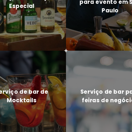
para evento em 
Especial
Paulo
 EM CONTATO CONOSCO
ENTRE EM CONTATO CONOS
erviço de bar de
Serviço de bar p
Mocktails
feiras de negóc
erviço de bar de
Serviço de bar p
Mocktails
feiras de negóc
 EM CONTATO CONOSCO
ENTRE EM CONTATO CONOS