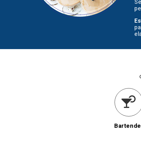
Se
pe
Es
pa
el
Bartende