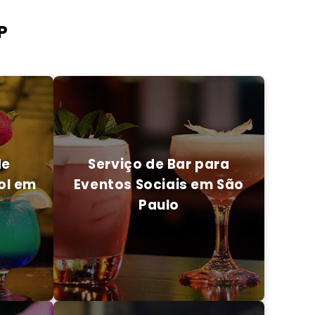
P
de
Serviço de Bar para
ol em
Eventos Sociais em São
Paulo
de
Serviço de Bar para
ol em
Eventos Sociais em São
Paulo
CO
ENTRE EM CONTATO CONOSCO