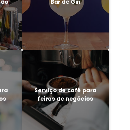
São
Bar de Gin
ENTRE EM CONTATO CONOSCO
CO
ara
Serviço de café para
ios
feiras de negócios
ara
Serviço de café para
ios
feiras de negócios
CO
ENTRE EM CONTATO CONOSCO