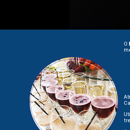
O
me
At
Ca
Ut
tr