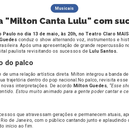
Musicais
a "Milton Canta Lulu" com su
 Paulo no dia 13 de maio, às 20h, no Teatro Claro MAI
 Guedes
conduz o show alternando voz, instrumentos e hist
brasileira. Após uma apresentação de grande repercussão n
apital paulista revisitando os sucessos de
Lulu Santos.
o do palco
 uma relação artística direta. Milton integrou a banda de
 trajetória dentro do pop nacional.No palco, revisita esse 
m novas interpretações. De acordo
Milton Guedes
,
“Esse sho
ntido. Estou muito animado para a gente poder cantar e cele
sucessos que atravessam gerações e permanecem atuais, a
 Rio de Janeiro, com o público cantando junto e aplaudindo 
o início ao fim.