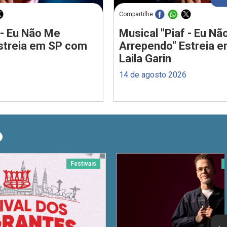
Compartilhe
 - Eu Não Me
Musical "Piaf - Eu N
streia em SP com
Arrependo" Estreia 
Laila Garin
14 de agosto 2026
O
Festivais