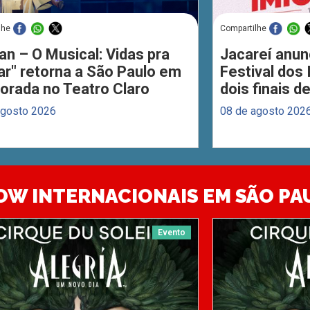
lhe
Compartilhe
an – O Musical: Vidas pra
Jacareí anun
ar" retorna a São Paulo em
Festival dos
orada no Teatro Claro
dois finais 
agosto 2026
08 de agosto 202
OW INTERNACIONAIS EM SÃO PA
Evento