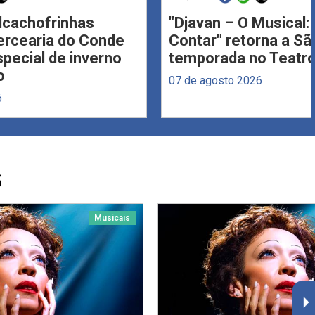
Alcachofrinhas
"Djavan – O Musical: 
ercearia do Conde
Contar" retorna a S
ecial de inverno
temporada no Teatro
o
07 de agosto 2026
6
S
Musicais