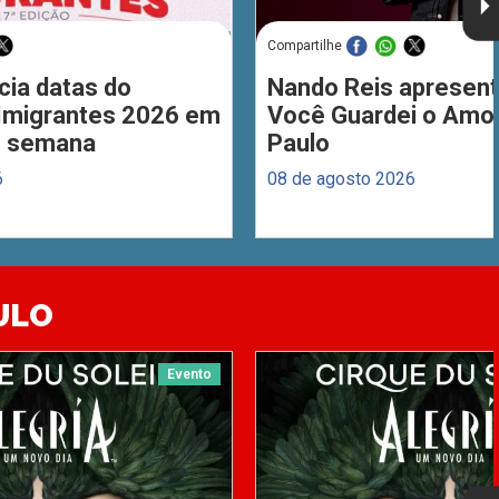
Compartilhe
cia datas do
Nando Reis apresent
 Imigrantes 2026 em
Você Guardei o Amo
de semana
Paulo
6
08 de agosto 2026
ULO
Evento