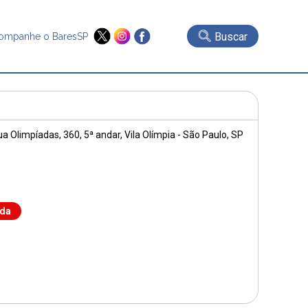
Buscar
ompanhe o BaresSP
ua Olimpíadas, 360
, 5ª andar, Vila Olímpia - São Paulo, SP
nda