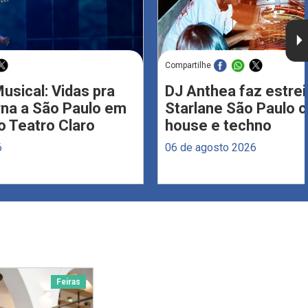
Compartilhe
usical: Vidas pra
DJ Anthea faz estrei
rna a São Paulo em
Starlane São Paulo 
 Teatro Claro
house e techno
6
06 de agosto 2026
Feiras