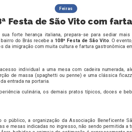
Feiras
ª Festa de São Vito com farta 
r sua forte herança italiana, prepara-se para sediar m
l bairro do Brás recebe a
108ª Festa de São Vito
. O evento
 da imigração com muita cultura e fartura gastronômica e
o acesso individual a uma mesa com cadeira numerada, a
orção de massa (spaghetti ou penne) e uma clássica
ficazz
a entrada na portaria.
periência culinária, os demais pratos típicos, doces e b
o o público, a organização da Associação Beneficente Sã
s e mesas indicadas no ingresso, não sendo permitida a tr