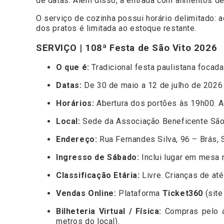
de datas. Além disso, a entrada com alimentos d
O serviço de cozinha possui horário delimitado:
dos pratos é limitada ao estoque restante.
SERVIÇO | 108ª Festa de São Vito 2026
O que é:
Tradicional festa paulistana focada 
Datas:
De 30 de maio a 12 de julho de 2026
Horários:
Abertura dos portões às 19h00. A
Local:
Sede da Associação Beneficente São 
Endereço:
Rua Fernandes Silva, 96 – Brás, 
Ingresso de Sábado:
Inclui lugar em mesa n
Classificação Etária:
Livre. Crianças de at
Vendas Online:
Plataforma
Ticket360
(site
Bilheteria Virtual / Física:
Compras pelo ap
metros do local).