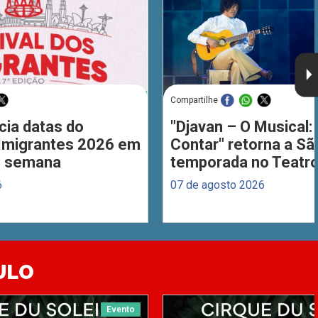
Compartilhe
cia datas do
"Djavan – O Musical: 
 Imigrantes 2026 em
Contar" retorna a S
de semana
temporada no Teatro
6
07 de agosto 2026
ULO
Evento