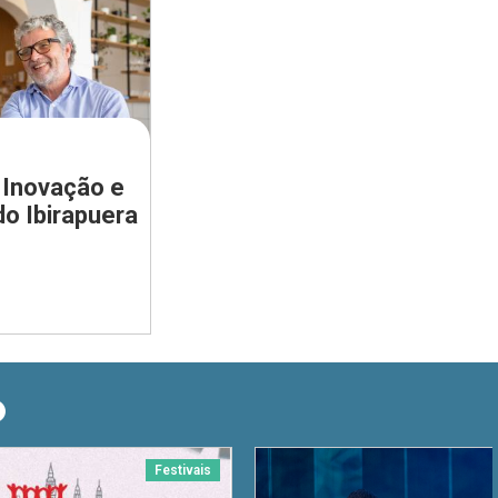
 Inovação e
do Ibirapuera
O
Festivais