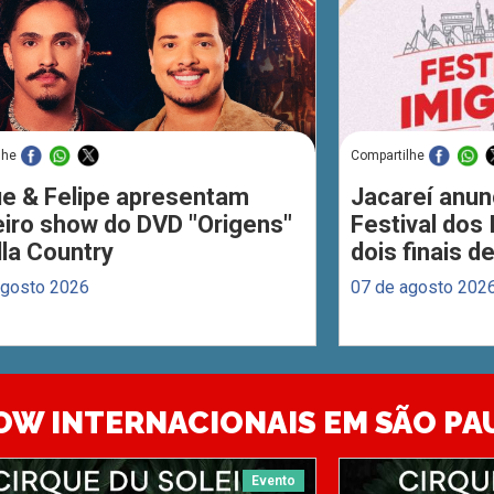
lhe
Compartilhe
ue & Felipe apresentam
Jacareí anun
eiro show do DVD "Origens"
Festival dos
lla Country
dois finais 
agosto 2026
07 de agosto 202
OW INTERNACIONAIS EM SÃO PA
Evento