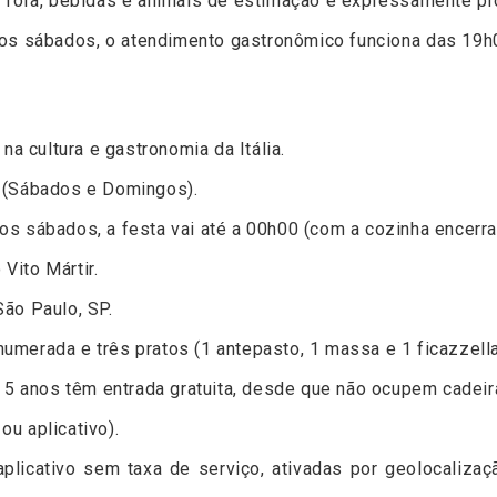
e fora, bebidas e animais de estimação é expressamente pr
 aos sábados, o atendimento gastronômico funciona das 19h0
na cultura e gastronomia da Itália.
 (Sábados e Domingos).
os sábados, a festa vai até a 00h00 (com a cozinha encerr
Vito Mártir.
São Paulo, SP.
umerada e três pratos (1 antepasto, 1 massa e 1 ficazzella
é 5 anos têm entrada gratuita, desde que não ocupem cadeir
 ou aplicativo).
licativo sem taxa de serviço, ativadas por geolocaliza