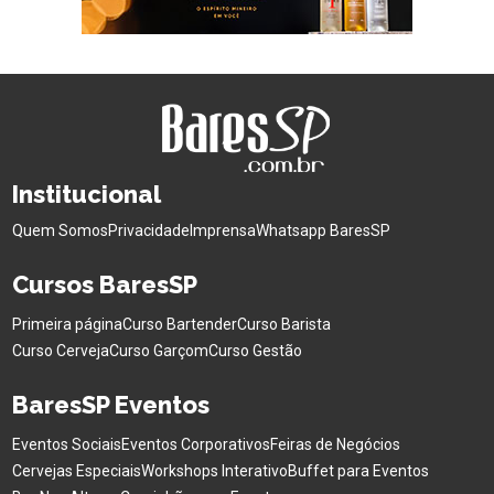
Institucional
Quem Somos
Privacidade
Imprensa
Whatsapp BaresSP
Cursos BaresSP
Primeira página
Curso Bartender
Curso Barista
Curso Cerveja
Curso Garçom
Curso Gestão
BaresSP Eventos
Eventos Sociais
Eventos Corporativos
Feiras de Negócios
Cervejas Especiais
Workshops Interativo
Buffet para Eventos