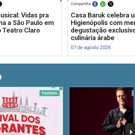
Compartilhe
usical: Vidas pra
Casa Baruk celebra 
rna a São Paulo em
Higienópolis com me
 Teatro Claro
degustação exclusiv
culinária árabe
07 de agosto 2026
O
Festivais