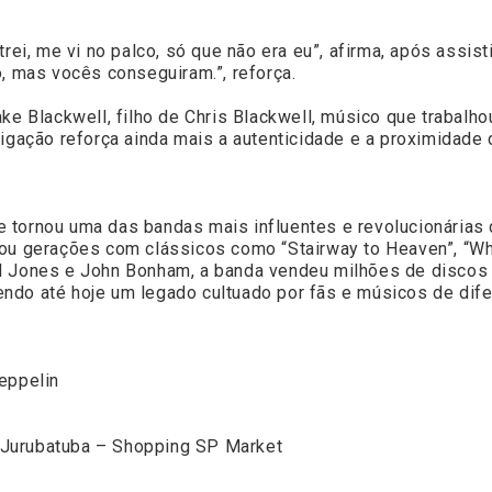
trei, me vi no palco, só que não era eu”, afirma, após assi
o, mas vocês conseguiram.”, reforça.
ake Blackwell, filho de Chris Blackwell, músico que traba
ligação reforça ainda mais a autenticidade e a proximidad
 tornou uma das bandas mais influentes e revolucionárias d
ou gerações com clássicos como “Stairway to Heaven”, “Who
l Jones e John Bonham, a banda vendeu milhões de discos a
ndo até hoje um legado cultuado por fãs e músicos de dif
eppelin
 Jurubatuba – Shopping SP Market