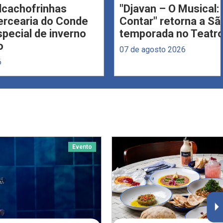
Alcachofrinhas
"Djavan – O Musical: 
ercearia do Conde
Contar" retorna a S
ecial de inverno
temporada no Teatro
o
07 de agosto 2026
6
Evento