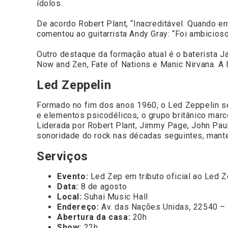
ídolos.
De acordo Robert Plant, “Inacreditável. Quando en
comentou ao guitarrista Andy Gray: “Foi ambicios
Outro destaque da formação atual é o baterista J
Now and Zen, Fate of Nations e Manic Nirvana. A 
Led Zeppelin
Formado no fim dos anos 1960, o
Led Zeppelin
se
e elementos psicodélicos, o grupo britânico marc
Liderada por Robert Plant, Jimmy Page, John Pau
sonoridade do rock nas décadas seguintes, mante
Serviços
Evento:
Led Zep em tributo oficial ao Led Z
Data:
8 de agosto
Local:
Suhai Music Hall
Endereço:
Av. das Nações Unidas, 22540 –
Abertura da casa:
20h
Show:
22h