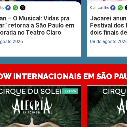
lhe
Compartilhe
an – O Musical: Vidas pra
Jacareí anun
ar" retorna a São Paulo em
Festival dos
orada no Teatro Claro
dois finais 
agosto 2026
08 de agosto 202
OW INTERNACIONAIS EM SÃO PA
Evento