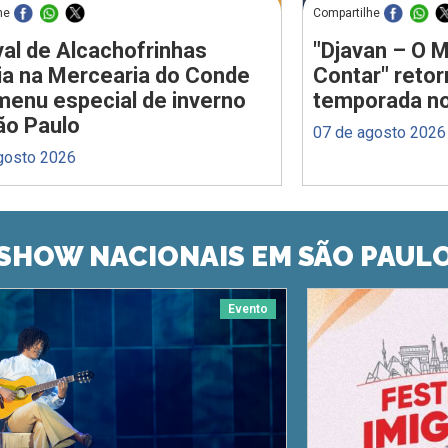
he
Compartilhe
val de Alcachofrinhas
"Djavan – O M
ia na Mercearia do Conde
Contar" reto
enu especial de inverno
temporada no
ão Paulo
07 de agosto 2026
gosto 2026
SHOW NACIONAIS EM SÃO PAUL
Evento