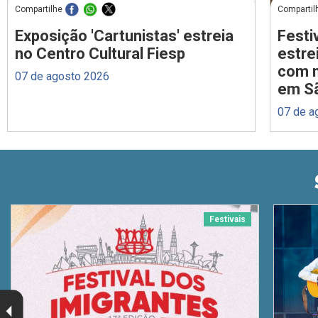
Compartilhe
Compartil
Exposição 'Cartunistas' estreia
Festi
no Centro Cultural Fiesp
estre
com m
07 de agosto 2026
em S
07 de a
Festivais