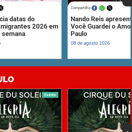
Compartilhe
cia datas do
Nando Reis apresent
 Imigrantes 2026 em
Você Guardei o Amo
de semana
Paulo
6
08 de agosto 2026
ULO
Evento