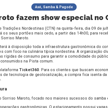
Axé, Samba & Pagode
aroto fazem show especial no
Tradições Nordestinas (CTN) na quinta-feira, dia 09 de ju
irá os seus portões mais cedo, a partir das 14h00, para re
 Sorriso Maroto.
terá à disposição toda a infraestrutura gastronômica do c
s com foco na culinária típica nordestina. A organização d
s rígidas de consumo para garantir a comodidade do públic
 consumidos na Pista comum.
 plataforma
Ticket360
. Para os clientes que buscam econom
avés de tecnologia de geolocalização, a compra fica isenta d
.
ura
o Sorriso Maroto, focado nos maiores sucessos do samba 
operações gastronômicas. O estacionamento possui vagas 