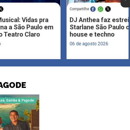
Compartilhe
usical: Vidas pra
DJ Anthea faz estrei
rna a São Paulo em
Starlane São Paulo 
 Teatro Claro
house e techno
6
06 de agosto 2026
PAGODE
xé, Samba & Pagode