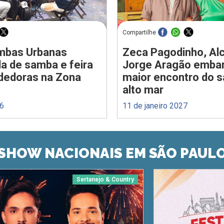
Compartilhe
ombas Urbanas
Zeca Pagodinho, Alc
a de samba e feira
Jorge Aragão emba
dedoras na Zona
maior encontro do 
alto mar
26
11 de janeiro 2027
SHOW NACIONAIS EM SÃO PAUL
Sertanejo & Country