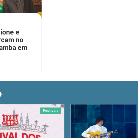
ione e
rcam no
samba em
O
Festivais