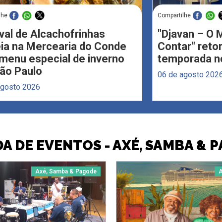
lhe
Compartilhe
val de Alcachofrinhas
"Djavan – O M
eia na Mercearia do Conde
Contar" reto
menu especial de inverno
temporada no
ão Paulo
06 de agosto 202
agosto 2026
A DE EVENTOS - AXÉ, SAMBA & 
Axé, Samba & Pagode
A