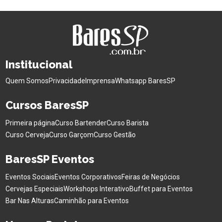
Institucional
Quem Somos
Privacidade
Imprensa
Whatsapp BaresSP
Cursos BaresSP
Primeira página
Curso Bartender
Curso Barista
Curso Cerveja
Curso Garçom
Curso Gestão
BaresSP Eventos
Eventos Sociais
Eventos Corporativos
Feiras de Negócios
Cervejas Especiais
Workshops Interativo
Buffet para Eventos
Bar Nas Alturas
Caminhão para Eventos