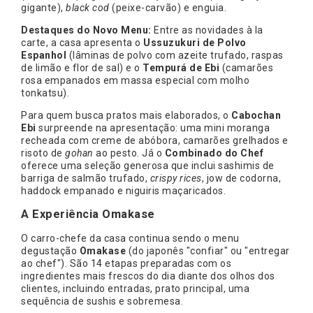
gigante),
black cod
(peixe-carvão) e enguia.
Destaques do Novo Menu:
Entre as novidades à la
carte, a casa apresenta o
Ussuzukuri de Polvo
Espanhol
(lâminas de polvo com azeite trufado, raspas
de limão e flor de sal) e o
Tempurá de Ebi
(camarões
rosa empanados em massa especial com molho
tonkatsu).
Para quem busca pratos mais elaborados, o
Cabochan
Ebi
surpreende na apresentação: uma mini moranga
recheada com creme de abóbora, camarões grelhados e
risoto de
gohan
ao pesto. Já o
Combinado do Chef
oferece uma seleção generosa que inclui sashimis de
barriga de salmão trufado,
crispy rices
, jow de codorna,
haddock empanado e niguiris maçaricados.
A Experiência Omakase
O carro-chefe da casa continua sendo o menu
degustação
Omakase
(do japonês "confiar" ou "entregar
ao chef"). São 14 etapas preparadas com os
ingredientes mais frescos do dia diante dos olhos dos
clientes, incluindo entradas, prato principal, uma
sequência de sushis e sobremesa.