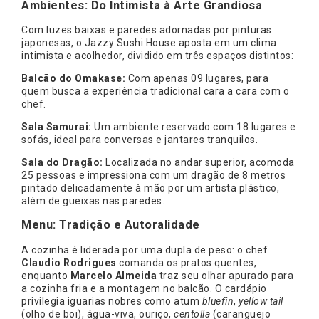
Ambientes: Do Intimista à Arte Grandiosa
Com luzes baixas e paredes adornadas por pinturas
japonesas, o Jazzy Sushi House aposta em um clima
intimista e acolhedor, dividido em três espaços distintos:
Balcão do Omakase:
Com apenas 09 lugares, para
quem busca a experiência tradicional cara a cara com o
chef.
Sala Samurai:
Um ambiente reservado com 18 lugares e
sofás, ideal para conversas e jantares tranquilos.
Sala do Dragão:
Localizada no andar superior, acomoda
25 pessoas e impressiona com um dragão de 8 metros
pintado delicadamente à mão por um artista plástico,
além de gueixas nas paredes.
Menu: Tradição e Autoralidade
A cozinha é liderada por uma dupla de peso: o chef
Claudio Rodrigues
comanda os pratos quentes,
enquanto
Marcelo Almeida
traz seu olhar apurado para
a cozinha fria e a montagem no balcão. O cardápio
privilegia iguarias nobres como atum
bluefin
,
yellow tail
(olho de boi), água-viva, ouriço,
centolla
(caranguejo