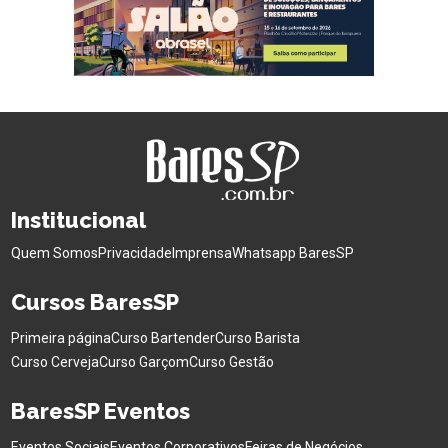
Institucional
Quem Somos
Privacidade
Imprensa
Whatsapp BaresSP
Cursos BaresSP
Primeira página
Curso Bartender
Curso Barista
Curso Cerveja
Curso Garçom
Curso Gestão
BaresSP Eventos
Eventos Sociais
Eventos Corporativos
Feiras de Negócios