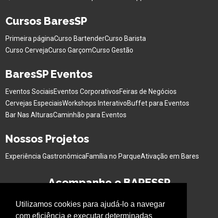
Cursos BaresSP
Primeira página
Curso Bartender
Curso Barista
Curso Cerveja
Curso Garçom
Curso Gestão
BaresSP Eventos
Eventos Sociais
Eventos Corporativos
Feiras de Negócios
Cervejas Especiais
Workshops Interativo
Buffet para Eventos
Bar Nas Alturas
Caminhão para Eventos
Nossos Projetos
Experiência Gastronômica
Família no Parque
Ativação em Bares
Acompanhe o BARESSP
Utilizamos cookies para ajudá-lo a navegar
com eficiência e executar determinadas