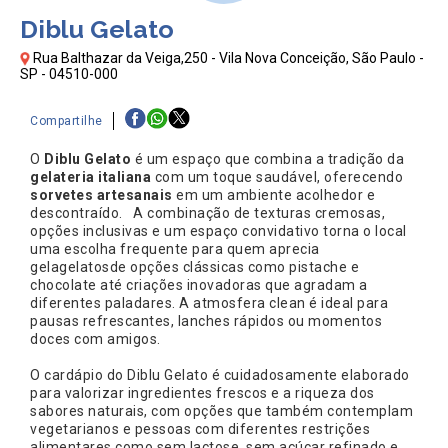
Diblu Gelato
Rua Balthazar da Veiga,250 - Vila Nova Conceição, São Paulo -
SP - 04510-000
Compartilhe
O
Diblu Gelato
é um espaço que combina a tradição da
gelateria italiana
com um toque saudável, oferecendo
sorvetes artesanais
em um ambiente acolhedor e
descontraído. A combinação de texturas cremosas,
opções inclusivas e um espaço convidativo torna o local
uma escolha frequente para quem aprecia
gelagelatosde opções clássicas como pistache e
chocolate até criações inovadoras que agradam a
diferentes paladares. A atmosfera clean é ideal para
pausas refrescantes, lanches rápidos ou momentos
doces com amigos.
O cardápio do Diblu Gelato é cuidadosamente elaborado
para valorizar ingredientes frescos e a riqueza dos
sabores naturais, com opções que também contemplam
vegetarianos e pessoas com diferentes restrições
alimentares como sem lactose, sem açúcar refinado e