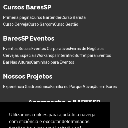
Cursos BaresSP
Primeira página
Curso Bartender
Curso Barista
Curso Cerveja
Curso Garçom
Curso Gestão
BaresSP Eventos
Eventos Sociais
Eventos Corporativos
Feiras de Negócios
Cervejas Especiais
Workshops Interativo
Buffet para Eventos
Bar Nas Alturas
Caminhão para Eventos
Nossos Projetos
Experiência Gastronômica
Família no Parque
Ativação em Bares
Acompanhe o BARESSP
Utilizamos cookies para ajudá-lo a navegar
com eficiência e executar determinadas