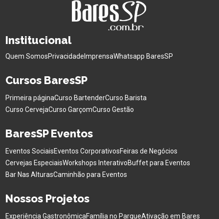
Institucional
Quem Somos
Privacidade
Imprensa
Whatsapp BaresSP
Cursos BaresSP
Primeira página
Curso Bartender
Curso Barista
Curso Cerveja
Curso Garçom
Curso Gestão
BaresSP Eventos
Eventos Sociais
Eventos Corporativos
Feiras de Negócios
Cervejas Especiais
Workshops Interativo
Buffet para Eventos
Bar Nas Alturas
Caminhão para Eventos
Nossos Projetos
Experiência Gastronômica
Família no Parque
Ativação em Bares