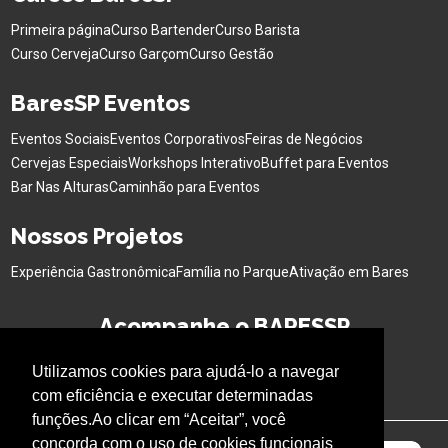
Primeira página
Curso Bartender
Curso Barista
Curso Cerveja
Curso Garçom
Curso Gestão
BaresSP Eventos
Eventos Sociais
Eventos Corporativos
Feiras de Negócios
Cervejas Especiais
Workshops Interativo
Buffet para Eventos
Bar Nas Alturas
Caminhão para Eventos
Nossos Projetos
Experiência Gastronômica
Família no Parque
Ativação em Bares
Acompanhe o BARESSP
Utilizamos cookies para ajudá-lo a navegar
com eficiência e executar determinadas
funções.Ao clicar em “Aceitar”, você
concorda com o uso de cookies funcionais