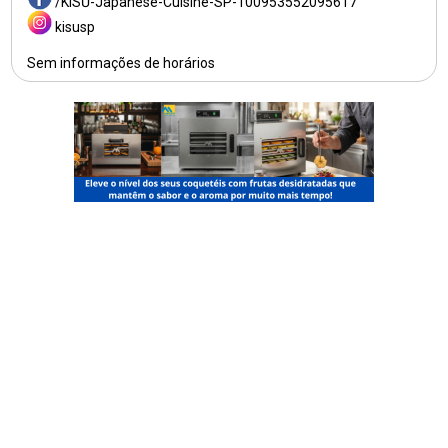
/KISŪ-Japanese-Cuisine-SP-100953552095617
kisusp
Sem informações de horários