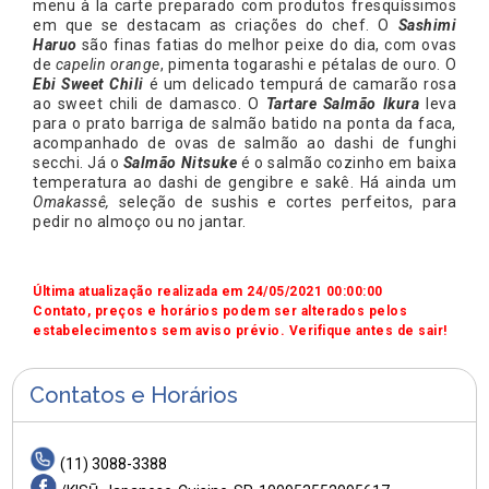
menu à la carte preparado com produtos fresquíssimos
em que se destacam as criações do chef. O
Sashimi
Haruo
são finas fatias do melhor peixe do dia, com ovas
de
capelin orange
, pimenta togarashi e pétalas de ouro. O
Ebi Sweet Chili
é um delicado tempurá de camarão rosa
ao sweet chili de damasco. O
Tartare Salmão Ikura
leva
para o prato barriga de salmão batido na ponta da faca,
acompanhado de ovas de salmão ao dashi de funghi
secchi. Já o
Salmão Nitsuke
é o salmão cozinho em baixa
temperatura ao dashi de gengibre e sakê. Há ainda um
Omakassê,
seleção de sushis e cortes perfeitos, para
pedir no almoço ou no jantar.
Última atualização realizada em 24/05/2021 00:00:00
Contato, preços e horários podem ser alterados pelos
estabelecimentos sem aviso prévio. Verifique antes de sair!
Contatos e Horários
(11) 3088-3388