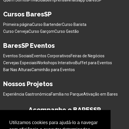
Quem Somos
Privacidade
Imprensa
Whatsapp BaresSP
Cursos BaresSP
Primeira página
Curso Bartender
Curso Barista
Curso Cerveja
Curso Garçom
Curso Gestão
BaresSP Eventos
Eventos Sociais
Eventos Corporativos
Feiras de Negócios
Cervejas Especiais
Workshops Interativo
Buffet para Eventos
Bar Nas Alturas
Caminhão para Eventos
Nossos Projetos
Experiência Gastronômica
Família no Parque
Ativação em Bares
Acompanhe o BARESSP
Utilizamos cookies para ajudá-lo a navegar