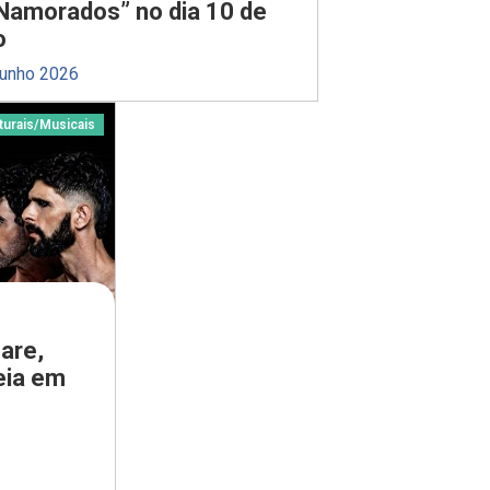
Namorados” no dia 10 de
o
junho 2026
turais
/
Musicais
are,
eia em