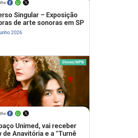
ilhe
erso Singular – Exposição
bras de arte sonoras em SP
junho 2026
Shows
/
MPB
ilhe
paço Unimed, vai receber
 de Anavitória e a “Turnê