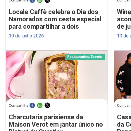
Compartilhe
Compart
Locale Caffè celebra o Dia dos
Wine
Namorados com cesta especial
acon
para compartilhar a dois
de j
10 de junho 2026
10 de 
Restaurantes
/
Evento
Compartilhe
Compart
Charcutaria parisiense da
Casa
Maison Verot em jantar único no
da C