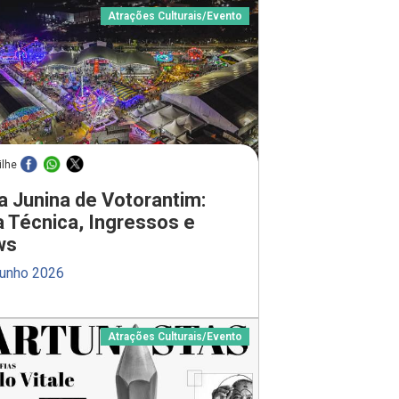
Atrações Culturais
/
Evento
ilhe
a Junina de Votorantim:
a Técnica, Ingressos e
ws
junho 2026
Atrações Culturais
/
Evento