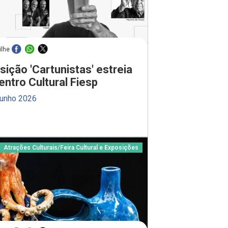
ilhe
sição 'Cartunistas' estreia
entro Cultural Fiesp
junho 2026
Atrações Culturais
/
Feira Cultural e Exposições