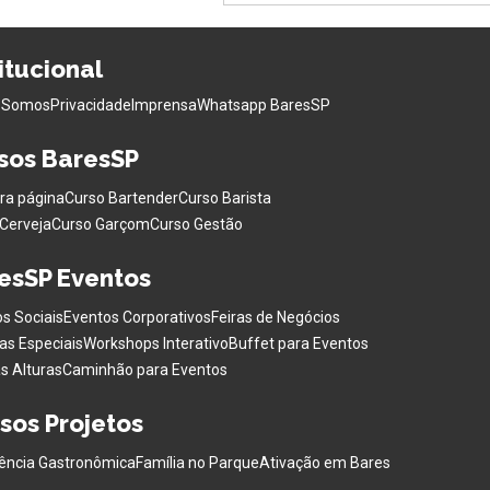
titucional
 Somos
Privacidade
Imprensa
Whatsapp BaresSP
sos BaresSP
ra página
Curso Bartender
Curso Barista
Cerveja
Curso Garçom
Curso Gestão
esSP Eventos
s Sociais
Eventos Corporativos
Feiras de Negócios
as Especiais
Workshops Interativo
Buffet para Eventos
s Alturas
Caminhão para Eventos
sos Projetos
ência Gastronômica
Família no Parque
Ativação em Bares