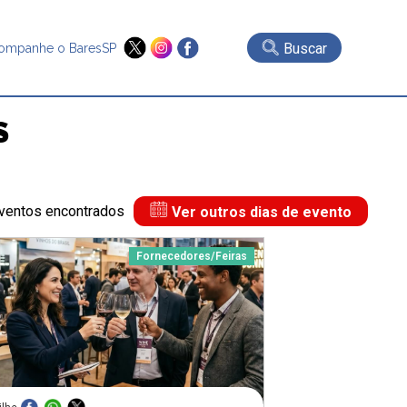
Buscar
ompanhe o BaresSP
S
entos encontrados
Ver outros dias de evento
Fornecedores
/
Feiras