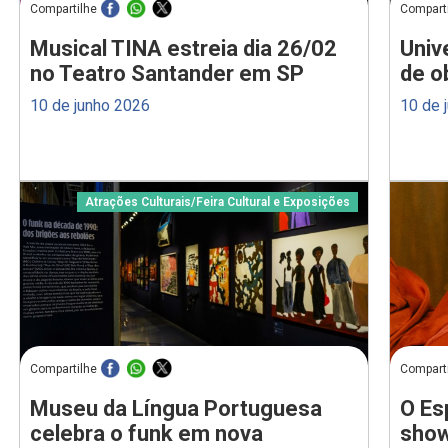
Compartilhe
Compart
Musical TINA estreia dia 26/02
Univ
no Teatro Santander em SP
de o
10 de junho 2026
10 de 
Atrações Culturais
/
Feira Cultural e Exposições
Compartilhe
Compart
Museu da Língua Portuguesa
O Es
celebra o funk em nova
show