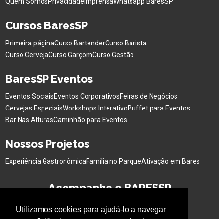
Quem Somos
Privacidade
Imprensa
Whatsapp BaresSP
Cursos BaresSP
Primeira página
Curso Bartender
Curso Barista
Curso Cerveja
Curso Garçom
Curso Gestão
BaresSP Eventos
Eventos Sociais
Eventos Corporativos
Feiras de Negócios
Cervejas Especiais
Workshops Interativo
Buffet para Eventos
Bar Nas Alturas
Caminhão para Eventos
Nossos Projetos
Experiência Gastronômica
Família no Parque
Ativação em Bares
Acompanhe o BARESSP
Utilizamos cookies para ajudá-lo a navegar