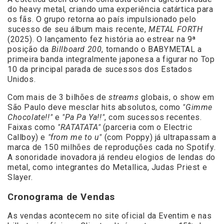
do heavy metal, criando uma experiência catártica para
os fãs. O grupo retorna ao país impulsionado pelo
sucesso de seu álbum mais recente,
METAL FORTH
(2025). O lançamento fez história ao estrear na 9ª
posição da
Billboard 200
, tornando o BABYMETAL a
primeira banda integralmente japonesa a figurar no Top
10 da principal parada de sucessos dos Estados
Unidos.
Com mais de 3 bilhões de
streams
globais, o show em
São Paulo deve mesclar hits absolutos, como
"Gimme
Chocolate!!"
e
"Pa Pa Ya!!"
, com sucessos recentes.
Faixas como
"RATATATA"
(parceria com o Electric
Callboy) e
"from me to u"
(com Poppy) já ultrapassam a
marca de 150 milhões de reproduções cada no Spotify.
A sonoridade inovadora já rendeu elogios de lendas do
metal, como integrantes do Metallica, Judas Priest e
Slayer.
Cronograma de Vendas
As vendas acontecem no site oficial da Eventim e nas