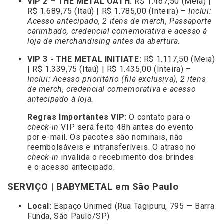
VIP 2 – THE METAL OATH:
R$ 1.467,50 (Meia) |
R$ 1.689,75 (Itaú) | R$ 1.785,00 (Inteira) –
Inclui:
Acesso antecipado, 2 itens de merch, Passaporte
carimbado, credencial comemorativa e acesso à
loja de merchandising antes da abertura.
VIP 3 - THE METAL INITIATE:
R$ 1.117,50 (Meia)
| R$ 1.339,75 (Itaú) | R$ 1.435,00 (Inteira) –
Inclui: Acesso prioritário (fila exclusiva), 2 itens
de merch, credencial comemorativa e acesso
antecipado à loja.
Regras Importantes VIP:
O contato para o
check-in
VIP será feito 48h antes do evento
por e-mail. Os pacotes são nominais, não
reembolsáveis e intransferíveis. O atraso no
check-in
invalida o recebimento dos brindes
e o acesso antecipado.
SERVIÇO | BABYMETAL em São Paulo
Local:
Espaço Unimed (Rua Tagipuru, 795 — Barra
Funda, São Paulo/SP)