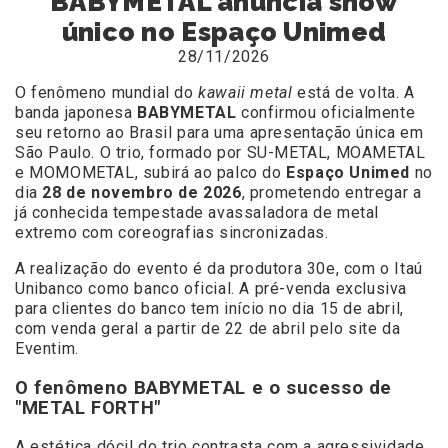
BABYMETAL anuncia show
único no Espaço Unimed
28/11/2026
O fenômeno mundial do
kawaii metal
está de volta. A
banda japonesa
BABYMETAL
confirmou oficialmente
seu retorno ao Brasil para uma apresentação única em
São Paulo. O trio, formado por SU-METAL, MOAMETAL
e MOMOMETAL, subirá ao palco do
Espaço Unimed
no
dia
28 de novembro de 2026
, prometendo entregar a
já conhecida tempestade avassaladora de metal
extremo com coreografias sincronizadas.
A realização do evento é da produtora 30e, com o Itaú
Unibanco como banco oficial. A pré-venda exclusiva
para clientes do banco tem início no dia 15 de abril,
com venda geral a partir de 22 de abril pelo site da
Eventim.
O fenômeno BABYMETAL e o sucesso de
"METAL FORTH"
A estética dócil do trio contrasta com a agressividade