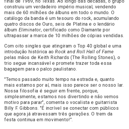
final de 1969, no Texas. Ao longo das décadas, o grupo
construiu um verdadeiro império musical, vendendo
mais de 60 milhões de álbuns em todo o mundo. O
catálogo da banda é um tesouro do rock, acumulando
quatro discos de Ouro, seis de Platina e o lendário
álbum
Eliminator
, certificado como Diamante por
ultrapassar a marca de 10 milhões de cópias vendidas.
Com oito singles que atingiram o Top 40 global e uma
introdução histórica ao
Rock and Roll Hall of Fame
pelas mãos de Keith Richards (The Rolling Stones), o
trio segue incansável e promete trazer toda essa
bagagem para o palco paulistano.
"Temos passado muito tempo na estrada e, quanto
mais estamos por aí, mais isso parece ser o nosso lar.
Nossa filosofia é seguir em frente, porque,
simplesmente, estamos nos divertindo e não vemos
motivo para parar", comenta o vocalista e guitarrista
Billy F. Gibbons. "É incrível se conectar com públicos
que agora já atravessam três gerações. O trem da
festa continua em movimento!".