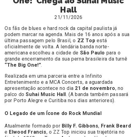
One!' Chega ao Suhai Music
Hall
21/11/2026
Os fãs de blues e hard rock da capital paulista já
podem marcar na agenda. Mais de 16 anos após a sua
última passagem pelo Brasil, o
ZZ Top
está
oficialmente de volta. A lendária banda norte-
americana escolheu a cidade de
São Paulo
para o
grande encerramento da sua perna brasileira da turnê
“The Big One!”
.
Realizada em uma parceria entre a Infinito
Entretenimento e a MCA Concerts, a aguardada
apresentação acontece no dia
21 de novembro
, no
palco do
Suhai Music Hall
. (A banda também passará
por Porto Alegre e Curitiba nos dias anteriores).
O Legado de um Ícone do Rock Mundial
Atualmente formado por
Billy F. Gibbons
,
Frank Beard
e
Elwood Francis
, o ZZ Top iniciou sua trajetória no