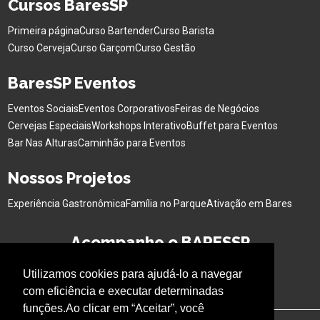
Cursos BaresSP
Primeira página
Curso Bartender
Curso Barista
Curso Cerveja
Curso Garçom
Curso Gestão
BaresSP Eventos
Eventos Sociais
Eventos Corporativos
Feiras de Negócios
Cervejas Especiais
Workshops Interativo
Buffet para Eventos
Bar Nas Alturas
Caminhão para Eventos
Nossos Projetos
Experiência Gastronômica
Família no Parque
Ativação em Bares
Acompanhe o BARESSP
Utilizamos cookies para ajudá-lo a navegar
com eficiência e executar determinadas
funções.Ao clicar em “Aceitar”, você