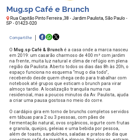
Mug.sp Café e Brunch
Rua Capitão Pinto Ferreira ,38 - Jardim Paulista, São Paulo -
SP - 01423-020
Compartilhe
O
Mug.sp Café & Brunch
é a casa onde a marca nasceu
em 2019: um casarão charmoso de 400 m² com jardim
na frente, muita luz natural e clima de refúgio em plena
região da Paulista. Aberto todos os dias das 8h às 20h, o
espaço funciona no esquema “mug o dia todo”,
recebendo desde quem chega cedo para trabalhar com
notebook até grupos que esticam o brunch para virar
almoço tardio. A localização tranquila numa rua
residencial, mas a poucos minutos da Av. Paulista, ajuda
a criar uma pausa gostosa no meio do corre.​
O cardápio gira em torno de brunchs completos servidos
em tábuas para 2 ou 3 pessoas, com pães de
fermentação natural, ovos orgânicos, iogurte com frutas
e granola, queijos, geleias e uma bebida por pessoa,
além de toasts, sanduíches, saladas e pratos do dia que
conectam café da manhã e almoço. Nas xícaras, entram