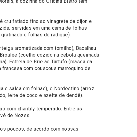
orais, a cozinha do Oficina Bistrô tem
 cru fatiado fino ao vinagrete de dijon e
cozida, servidas em uma cama de folhas
 gratinado e folhas de radique).
anteiga aromatizada com tomilho), Bacalhau
o Broulee (coelho cozido na cebola queimada
na), Estrela de Brie ao Tartufo (massa da
o à francesa com couscous marroquino de
ja e salsa em folhas), o Nordestino (arroz
o, leite de coco e azeite de dendê).
ão com chantily temperado. Entre as
avê de Nozes.
 aos poucos, de acordo com nossas