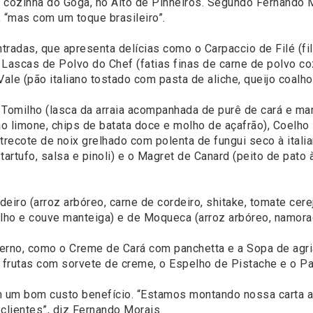
e cozinha do Goga, no Alto de Pinheiros. Segundo Fernando M
a, “mas com um toque brasileiro”.
tradas, que apresenta delícias como o Carpaccio de Filé (filé
, Lascas de Polvo do Chef (fatias finas de carne de polvo 
ale (pão italiano tostado com pasta de aliche, queijo coalho
 e Tomilho (lasca da arraia acompanhada de purê de cará e m
ao limone, chips de batata doce e molho de açafrão), Coelh
recote de noix grelhado com polenta de fungui seco à italia
tartufo, salsa e pinoli) e o Magret de Canard (peito de pat
deiro (arroz arbóreo, carne de cordeiro, shitake, tomate cere
alho e couve manteiga) e de Moqueca (arroz arbóreo, namorad
erno, como o Creme de Cará com panchetta e a Sopa de agri
frutas com sorvete de creme, o Espelho de Pistache e o P
om um bom custo benefício. “Estamos montando nossa carta
clientes”, diz Fernando Morais.