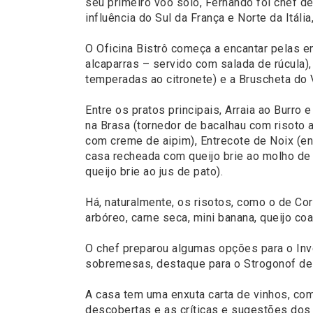
seu primeiro vôo solo, Fernando foi chef d
influência do Sul da França e Norte da Itáli
O Oficina Bistrô começa a encantar pelas en
alcaparras – servido com salada de rúcula)
temperadas ao citronete) e a Bruscheta do V
Entre os pratos principais, Arraia ao Burro
na Brasa (tornedor de bacalhau com risoto 
com creme de aipim), Entrecote de Noix (ent
casa recheada com queijo brie ao molho de 
queijo brie ao jus de pato).
Há, naturalmente, os risotos, como o de Cor
arbóreo, carne seca, mini banana, queijo co
O chef preparou algumas opções para o Inv
sobremesas, destaque para o Strogonof de 
A casa tem uma enxuta carta de vinhos, c
descobertas e as críticas e sugestões dos 