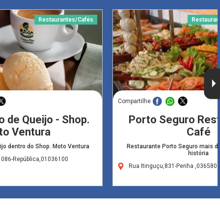
Restaurantes/Cafés
Restauran
Compartilhe
 de Queijo - Shop.
Porto Seguro Rest
o Ventura
Café
jo dentro do Shop. Moto Ventura
Restaurante Porto Seguro mais d
história
1086-República,01036100
Rua Itinguçu,831-Penha ,036580