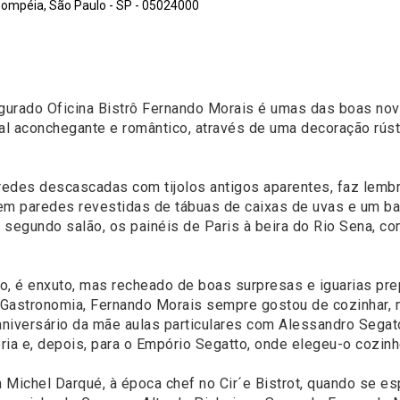
Pompéia, São Paulo - SP - 05024000
ugurado Oficina Bistrô Fernando Morais é umas das boas nov
al aconchegante e romântico, através de uma decoração rús
aredes descascadas com tijolos antigos aparentes, faz lembr
 tem paredes revestidas de tábuas de caixas de uvas e um 
o segundo salão, os painéis de Paris à beira do Rio Sena, 
o, é enxuto, mas recheado de boas surpresas e iguarias pr
astronomia, Fernando Morais sempre gostou de cozinhar, m
niversário da mãe aulas particulares com Alessandro Segato
ria e, depois, para o Empório Segatto, onde elegeu-o cozinh
Michel Darqué, à época chef no Cir´e Bistrot, quando se esp