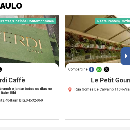
PAULO
urantes/Cozinha Contemporânea
Restaurantes/Cozi
Compartilhe
rdi Caffè
Le Petit Gou
brunch e jantar todos os dias no
Rua Gomes De Carvalho,1104-Vila
Itaim Bibi
tz,40-Itaim Bibi,04532-060