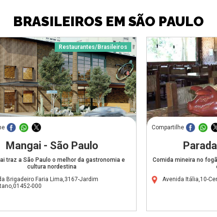
BRASILEIROS EM SÃO PAULO
Restaurantes/Brasileiros
he
Compartilhe
Mangai - São Paulo
Parada
i traz a São Paulo o melhor da gastronomia e
Comida mineira no fogão
cultura nordestina
a Brigadeiro Faria Lima,3167-Jardim
Avenida Itália,10-C
stano,01452-000