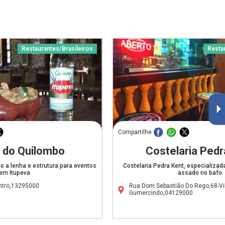
Restaurantes/Brasileiros
Resta
Compartilhe
 do Quilombo
Costelaria Pedr
 a lenha e estrutura para eventos
Costelaria Pedra Kent, especializad
em Itupeva
assado no bafo.
entro,13295000
Rua Dom Sebastião Do Rego,68-Vi
Gumercindo,04129000