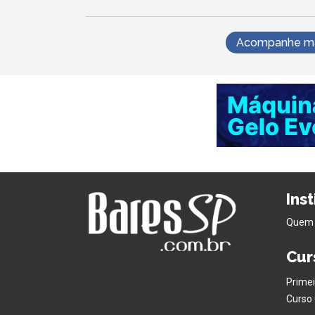
Acompanhe mai
Ins
Quem
Cur
Primei
Curso 