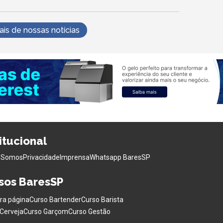
s de nossas notícias
titucional
 Somos
Privacidade
Imprensa
Whatsapp BaresSP
sos BaresSP
ra página
Curso Bartender
Curso Barista
Cerveja
Curso Garçom
Curso Gestão