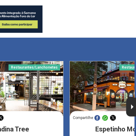
Restaurantes/Lanchonetes
Restaur
Compartilhe
adina Tree
Espetinho M