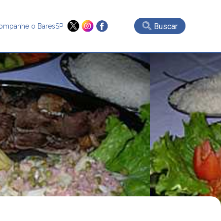
Buscar
ompanhe o BaresSP