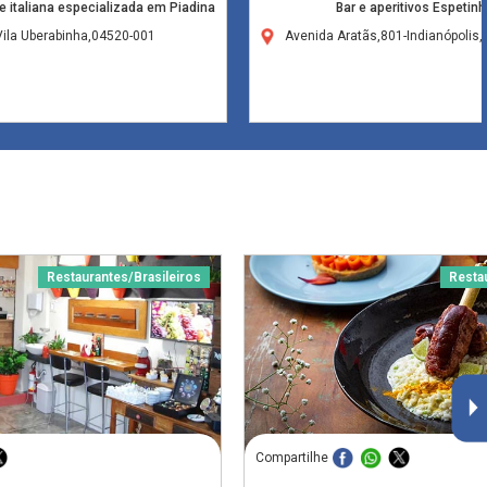
e italiana especializada em Piadina
Bar e aperitivos Espeti
-Vila Uberabinha,04520-001
Avenida Aratãs,801-Indianópolis
Restaurantes/Brasileiros
Resta
Compartilhe