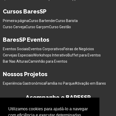
Cursos BaresSP
Primeira página
Curso Bartender
Curso Barista
Curso Cerveja
Curso Garçom
Curso Gestão
BaresSP Eventos
Eventos Sociais
Eventos Corporativos
Feiras de Negócios
Cervejas Especiais
Workshops Interativo
Buffet para Eventos
Bar Nas Alturas
Caminhão para Eventos
Nossos Projetos
Experiência Gastronômica
Família no Parque
Ativação em Bares
Acompanhe o BARESSP
Utilizamos cookies para ajudá-lo a navegar
com eficiência e executar determinadas