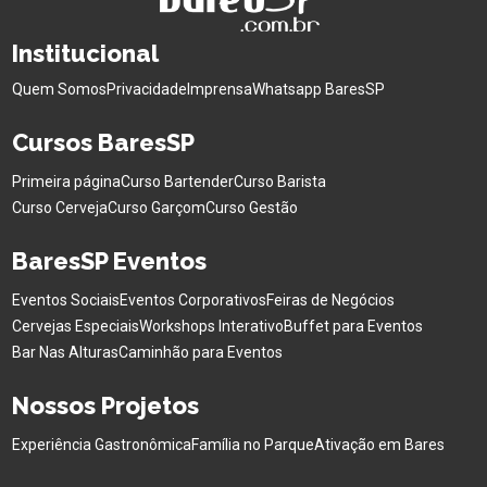
Institucional
Quem Somos
Privacidade
Imprensa
Whatsapp BaresSP
Cursos BaresSP
Primeira página
Curso Bartender
Curso Barista
Curso Cerveja
Curso Garçom
Curso Gestão
BaresSP Eventos
Eventos Sociais
Eventos Corporativos
Feiras de Negócios
Cervejas Especiais
Workshops Interativo
Buffet para Eventos
Bar Nas Alturas
Caminhão para Eventos
Nossos Projetos
Experiência Gastronômica
Família no Parque
Ativação em Bares