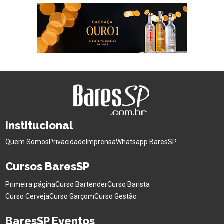
Institucional
Quem Somos
Privacidade
Imprensa
Whatsapp BaresSP
Cursos BaresSP
Primeira página
Curso Bartender
Curso Barista
Curso Cerveja
Curso Garçom
Curso Gestão
BaresSP Eventos