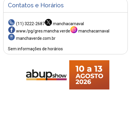
Contatos e Horários
(11) 3222-2687
manchacarnaval
www./pg/gres.mancha.verde
manchacarnaval
manchaverde.com.br
Sem informações de horários