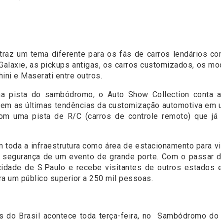
 traz um tema diferente para os fãs de carros lendários co
alaxie, as pickups antigas, os carros customizados, os mo
hini e Maserati entre outros.
na pista do sambódromo, o Auto Show Collection conta 
azem as últimas tendências da customização automotiva em u
com uma pista de R/C (carros de controle remoto) que já
 toda a infraestrutura como área de estacionamento para vis
da segurança de um evento de grande porte. Com o passar d
 cidade de S.Paulo e recebe visitantes de outros estados
 um público superior a 250 mil pessoas.
os do Brasil acontece toda terça-feira, no Sambódromo do