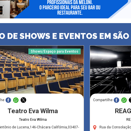
O DE SHOWS E EVENTOS EM SÃO
Shows/Espaço para Eventos
lhe
Compartilhe
Teatro Eva Wilma
REAG
Teatro Eva Wilma
RE
ntônio de Lucena,146-Chácara Califórnia,03407-
Rua da Consolação