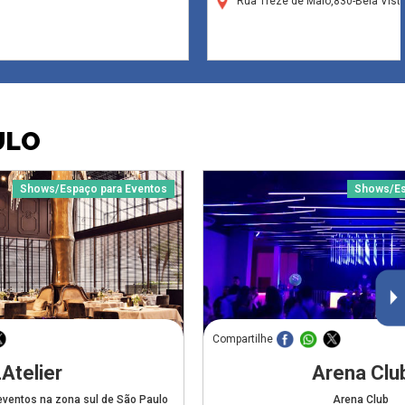
Rua Treze de Maio,830-Bela Vis
ULO
Shows/Espaço para Eventos
Shows/Es
Compartilhe
Atelier
Arena Clu
ventos na zona sul de São Paulo
Arena Club