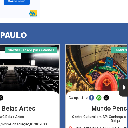
 PAULO
Shows/Espaço para Eventos
Shows/E
Compartilhe
 Belas Artes
Mundo Pens
AG Belas Artes
Centro Cultural em SP: Conheça o
Bixiga
,2423-Consolação,01301-100