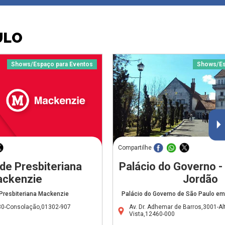
ULO
Shows/Espaço para Eventos
Shows/Es
Compartilhe
de Presbiteriana
Palácio do Governo 
ckenzie
Jordão
Presbiteriana Mackenzie
Palácio do Governo de São Paulo e
30-Consolação,01302-907
Av. Dr. Adhemar de Barros,3001-Al
Vista,12460-000