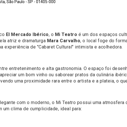
ta, São Paulo - SP - 01405-000
ico
El Mercado Ibérico
, o
Mi Teatro
é um dos espaços cult
pela atriz e dramaturga
Mara Carvalho
, o local foge do forma
a experiência de "Cabaret Cultural" intimista e acolhedora.
ntre entretenimento e alta gastronomia. O espaço foi desen
apreciar um bom vinho ou saborear pratos da culinária ibéri
endo uma proximidade rara entre o artista e a plateia, o qu
egante com o moderno, o Mi Teatro possui uma atmosfera d
 um clima de cumplicidade, ideal para: