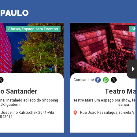
 PAULO
Shows/Espaço para Eventos
Sh
Compartilhe
ro Santander
Teatro Ma
nal instalado ao lado do Shopping
Teatro Mars um espaço pra show, fe
JK Iguatemi
dança
 Juscelino Kubitschek,2041-Vila
Rua João Passalaqua,80-Bela Vi
4543011