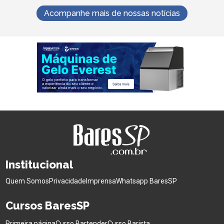
Acompanhe mais de nossas notícias
Institucional
Quem Somos
Privacidade
Imprensa
Whatsapp BaresSP
Cursos BaresSP
Primeira página
Curso Bartender
Curso Barista