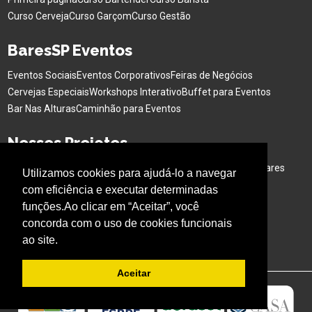
Curso Cerveja
Curso Garçom
Curso Gestão
BaresSP Eventos
Eventos Sociais
Eventos Corporativos
Feiras de Negócios
Cervejas Especiais
Workshops Interativo
Buffet para Eventos
Bar Nas Alturas
Caminhão para Eventos
Nossos Projetos
Experiência Gastronômica
Família no Parque
Ativação em Bares
Utilizamos cookies para ajudá-lo a navegar
com eficiência e executar determinadas
Acompanhe o BARESSP
funções.Ao clicar em “Aceitar”, você
concorda com o uso de cookies funcionais
ao site.
Aceitar