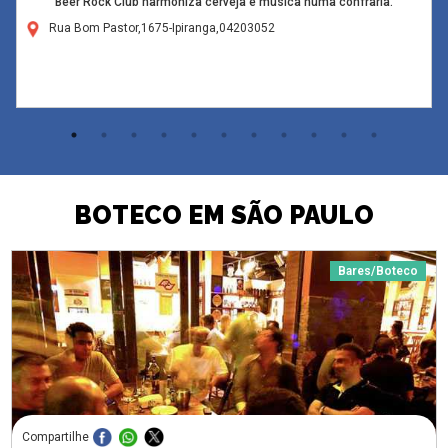
Beer Rock Club harmoniza cerveja e música numa confraria.
Rua Bom Pastor,1675-Ipiranga,04203052
BOTECO EM SÃO PAULO
Bares/Boteco
Compartilhe