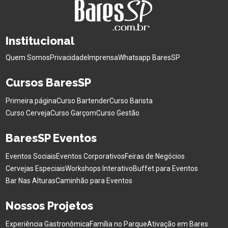
Institucional
Quem Somos
Privacidade
Imprensa
Whatsapp BaresSP
Cursos BaresSP
Primeira página
Curso Bartender
Curso Barista
Curso Cerveja
Curso Garçom
Curso Gestão
BaresSP Eventos
Eventos Sociais
Eventos Corporativos
Feiras de Negócios
Cervejas Especiais
Workshops Interativo
Buffet para Eventos
Bar Nas Alturas
Caminhão para Eventos
Nossos Projetos
Experiência Gastronômica
Família no Parque
Ativação em Bares