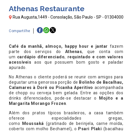
Athenas Restaurante
Rua Augusta,1449 - Consolação, São Paulo - SP - 01304000
Compartilhe
Café da manhã, almoço, happy hour e jantar
fazem
parte dos serviços do
Athenas
, que conta com
um
cardápio diferenciado
,
requintado e com valores
acessíveis
aos que possuem bom gosto e paladar
apurado.
No Athenas o cliente poderá se reunir com amigos para
degustar uma genorosa porção de
Bolinho de Bacalhau,
Calamares à Dorê ou Picanha Aperitivo
acompanhada
de chopp ou cerveja bem gelada. Entre as opções dos
drinks diferenciados, pode-se destacar o
Mojito e a
Margarita Morango Frozen
.
Além dos pratos típicos brasileiros, a casa também
oferece especialidades gregas,
como
Moussaká
(gratinado de berinjela, carne moída,
coberto com molho Bechamel), o
Psari Plaki
(bacalhau