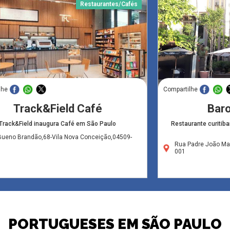
Restaurantes/Cafés
lhe
Compartilhe
Track&Field Café
Baro
Track&Field inaugura Café em São Paulo
Restaurante curitiban
Bueno Brandão,68-Vila Nova Conceição,04509-
Rua Padre João Ma
001
PORTUGUESES EM SÃO PAULO