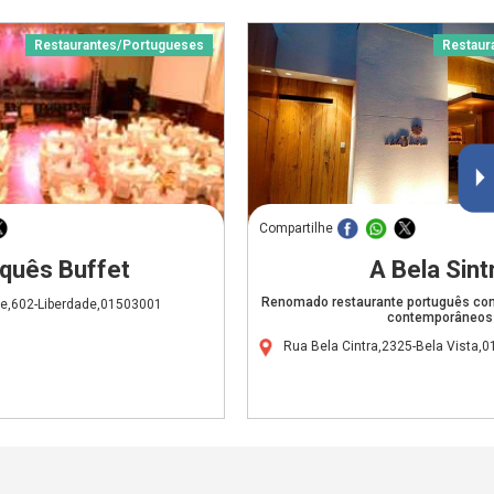
Restaurantes/Portugueses
Restaur
Compartilhe
quês Buffet
A Bela Sint
Renomado restaurante português com
de,602-Liberdade,01503001
contemporâneos
Rua Bela Cintra,2325-Bela Vista,