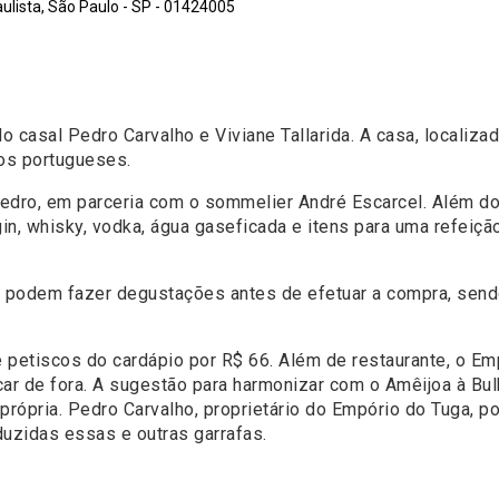
lista, São Paulo - SP - 01424005
 casal Pedro Carvalho e Viviane Tallarida. A casa, localiza
hos portugueses.
edro, em parceria com o sommelier André Escarcel. Além dos 
in, whisky, vodka, água gaseficada e itens para uma refeiç
es podem fazer degustações antes de efetuar a compra, send
e petiscos do cardápio por R$ 66. Além de restaurante, o Em
icar de fora. A sugestão para harmonizar com o Amêijoa à Bu
rópria. Pedro Carvalho, proprietário do Empório do Tuga, p
uzidas essas e outras garrafas.