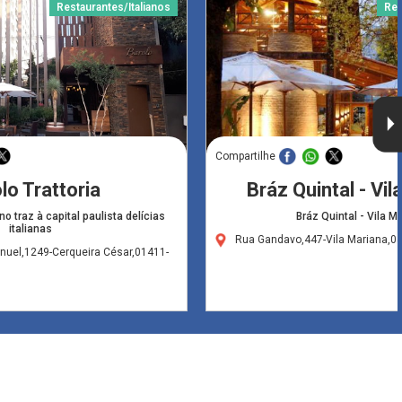
Restaurantes/Italianos
Res
Compartilhe
lo Trattoria
Bráz Quintal - Vil
o traz à capital paulista delícias
Bráz Quintal - Vila M
italianas
Rua Gandavo,447-Vila Mariana,0
nuel,1249-Cerqueira César,01411-