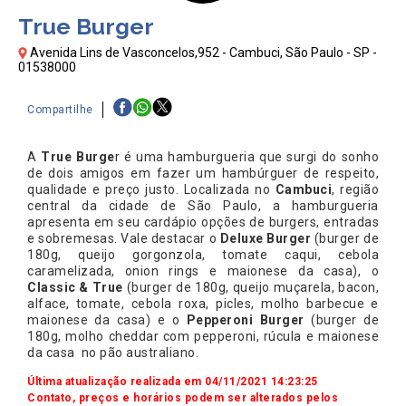
True Burger
Avenida Lins de Vasconcelos,952 - Cambuci, São Paulo - SP -
01538000
Compartilhe
A
True Burge
r é uma hamburgueria que surgi do sonho
de dois amigos em fazer um hambúrguer de respeito,
qualidade e preço justo. Localizada no
Cambuci
, região
central da cidade de São Paulo, a hamburgueria
apresenta em seu cardápio opções de burgers, entradas
e sobremesas. Vale destacar o
Deluxe Burger
(burger de
180g, queijo gorgonzola, tomate caqui, cebola
caramelizada, onion rings e maionese da casa), o
Classic & True
(burger de 180g, queijo muçarela, bacon,
alface, tomate, cebola roxa, picles, molho barbecue e
maionese da casa) e o
Pepperoni Burger
(burger de
180g, molho cheddar com pepperoni, rúcula e maionese
da casa no pão australiano.
Última atualização realizada em 04/11/2021 14:23:25
Contato, preços e horários podem ser alterados pelos