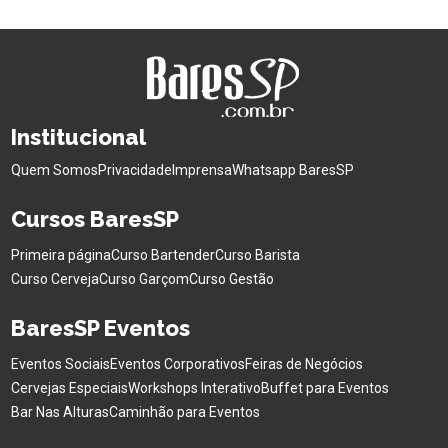
Institucional
Quem Somos
Privacidade
Imprensa
Whatsapp BaresSP
Cursos BaresSP
Primeira página
Curso Bartender
Curso Barista
Curso Cerveja
Curso Garçom
Curso Gestão
BaresSP Eventos
Eventos Sociais
Eventos Corporativos
Feiras de Negócios
Cervejas Especiais
Workshops Interativo
Buffet para Eventos
Bar Nas Alturas
Caminhão para Eventos