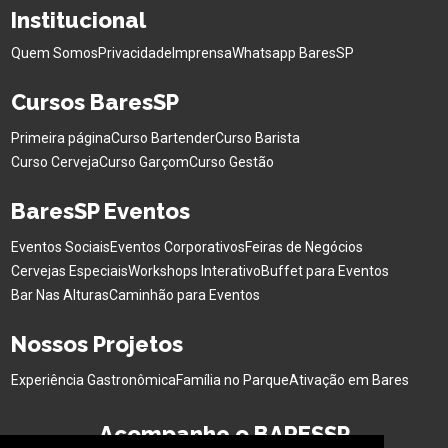
Institucional
Quem Somos
Privacidade
Imprensa
Whatsapp BaresSP
Cursos BaresSP
Primeira página
Curso Bartender
Curso Barista
Curso Cerveja
Curso Garçom
Curso Gestão
BaresSP Eventos
Eventos Sociais
Eventos Corporativos
Feiras de Negócios
Cervejas Especiais
Workshops Interativo
Buffet para Eventos
Bar Nas Alturas
Caminhão para Eventos
Nossos Projetos
Experiência Gastronômica
Família no Parque
Ativação em Bares
Acompanhe o BARESSP