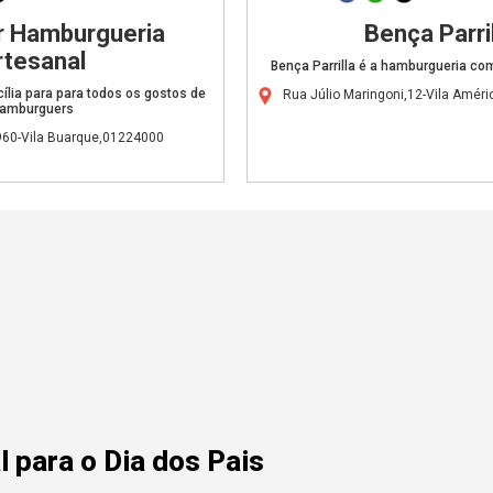
r Hamburgueria
Bença Parril
rtesanal
Bença Parrilla é a hamburgueria co
lia para para todos os gostos de
Rua Júlio Maringoni,12-Vila Amér
amburguers
,960-Vila Buarque,01224000
 para o Dia dos Pais