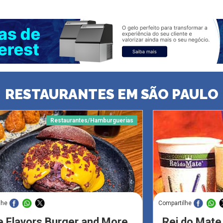
RESTAURANTES EM SÃO PAULO
Restaurantes/Hamburguerias
lhe
Compartilhe
 Flavors Burger and More
Rei do Mate