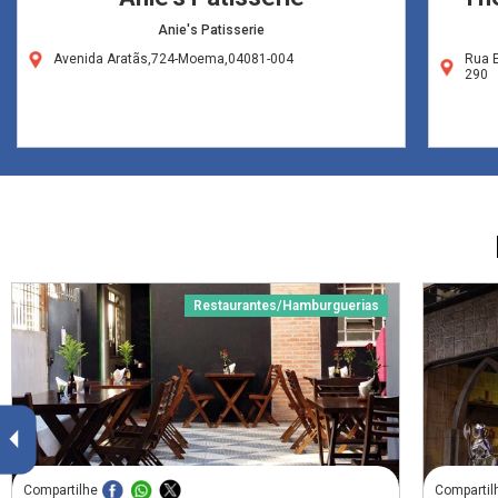
Anie's Patisserie
Avenida Aratãs,724-Moema,04081-004
Rua 
290
Restaurantes/Hamburguerias
Compartilhe
Compartil