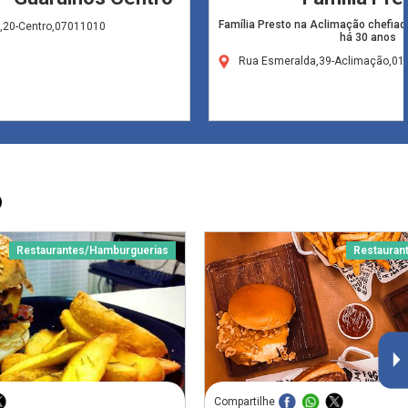
Família Presto na Aclimação chefia
l,20-Centro,07011010
há 30 anos
Rua Esmeralda,39-Aclimação,01
O
Restaurantes/Hamburguerias
Restauran
Compartilhe