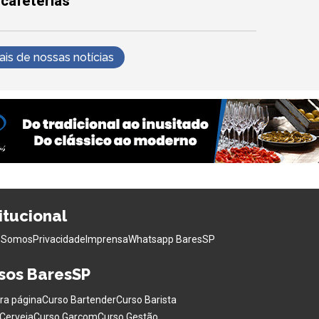
 cafeterias
s de nossas notícias
titucional
 Somos
Privacidade
Imprensa
Whatsapp BaresSP
sos BaresSP
ra página
Curso Bartender
Curso Barista
Cerveja
Curso Garçom
Curso Gestão