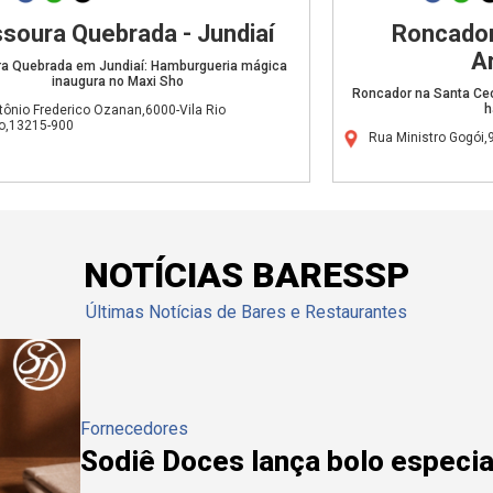
soura Quebrada - Jundiaí
Roncado
A
a Quebrada em Jundiaí: Hamburgueria mágica
inaugura no Maxi Sho
Roncador na Santa Cecí
h
tônio Frederico Ozanan,6000-Vila Rio
o,13215-900
Rua Ministro Gogói
NOTÍCIAS BARESSP
Últimas Notícias de Bares e Restaurantes
Fornecedores
Sodiê Doces lança bolo especial