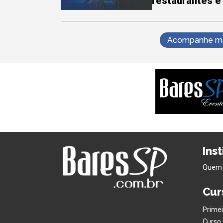
restaurantes e
Acompanhe mai
Ins
Quem
Cur
Primei
Curso 