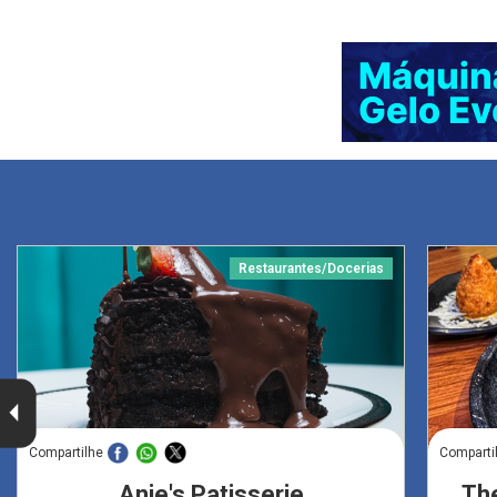
Restaurantes/Docerias
Compartilhe
Comparti
Anie's Patisserie
The