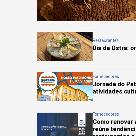
Restaurantes
Dia da Ostra: 
Fornecedores
Jornada do Pa
atividades cul
Fornecedores
Como renovar a
reúne tendênci