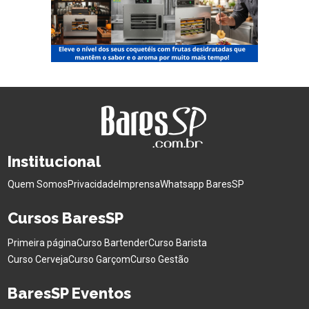
Institucional
Quem Somos
Privacidade
Imprensa
Whatsapp BaresSP
Cursos BaresSP
Primeira página
Curso Bartender
Curso Barista
Curso Cerveja
Curso Garçom
Curso Gestão
BaresSP Eventos