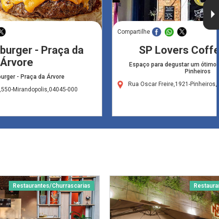
Compartilhe
burger - Praça da
SP Lovers Coffe
Árvore
Espaço para degustar um ótimo 
Pinheiros
urger - Praça da Árvore
Rua Oscar Freire,1921-Pinheiros
,550-Mirandopolis,04045-000
Restaurantes/Churrascarias
Restaura