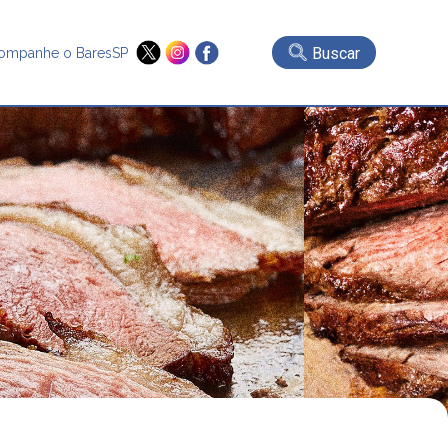
Buscar
ompanhe o BaresSP