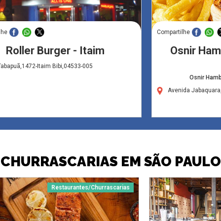
lhe
Compartilhe
Roller Burger - Itaim
Osnir Ham
abapuã,1472-Itaim Bibi,04533-005
Osnir Hamb
Avenida Jabaquara
CHURRASCARIAS EM SÃO PAULO
Restaurantes/Churrascarias