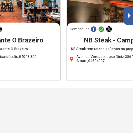
Compartilhe
nte O Brazeiro
NB Steak - Cam
rante O Brazeiro
NB Steak tem raízes gaúchas no prep
irandópolis,04043-300
Avenida Vereador José Diniz,386
Amaro,04604007