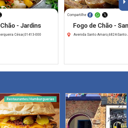
Compartilhe
Chão - Jardins
Fogo de Chão - Sa
erqueira César,01413-000
Avenida Santo Amaro,6824-Santo
Restaurantes/Hamburguerias