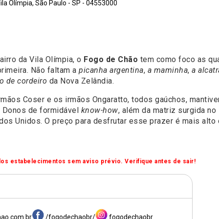
la Olímpia, São Paulo - SP - 04553000
irro da Vila Olímpia, o
Fogo de Chão
tem como foco as qua
rimeira. Não faltam a
picanha argentina
,
a maminha
,
a alcatr
o de cordeiro
da Nova Zelândia.
irmãos Coser e os irmãos Ongaratto, todos gaúchos, mantive
. Donos de formidável
know-how
, além da matriz surgida n
os Unidos. O preço para desfrutar esse prazer é mais alto
os estabelecimentos sem aviso prévio. Verifique antes de sair!
ao.com.br
/fogodechaobr/
fogodechaobr