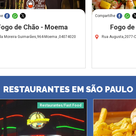
he
Compartilhe
Fogo de Chão - Moema
Fogo de 
da Moreira Guimarães,964-Moema ,04074020
Rua Augusta,2077-C
RESTAURANTES EM SÃO PAULO
Restaurantes/Fast Food