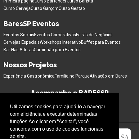
Primeira página
Curso Bartender
Curso Barista
Curso Cerveja
Curso Garçom
Curso Gestão
BaresSP Eventos
Eventos Sociais
Eventos Corporativos
Feiras de Negócios
Cervejas Especiais
Workshops Interativo
Buffet para Eventos
Bar Nas Alturas
Caminhão para Eventos
Nossos Projetos
Experiência Gastronômica
Família no Parque
Ativação em Bares
Acompanhe o BARESSP
Utilizamos cookies para ajudá-lo a navegar
com eficiência e executar determinadas
funções.Ao clicar em “Aceitar”, você
concorda com o uso de cookies funcionais
ao site.