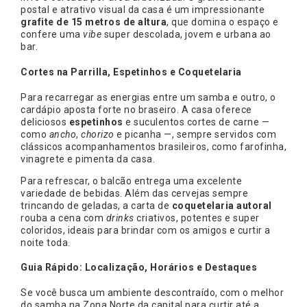
postal e atrativo visual da casa é um impressionante
grafite de 15 metros de altura
, que domina o espaço e
confere uma
vibe
super descolada, jovem e urbana ao
bar.
Cortes na Parrilla, Espetinhos e Coquetelaria
Para recarregar as energias entre um samba e outro, o
cardápio aposta forte no braseiro. A casa oferece
deliciosos
espetinhos
e suculentos cortes de carne —
como
ancho
,
chorizo
e picanha —, sempre servidos com
clássicos acompanhamentos brasileiros, como farofinha,
vinagrete e pimenta da casa.
Para refrescar, o balcão entrega uma excelente
variedade de bebidas. Além das cervejas sempre
trincando de geladas, a carta de
coquetelaria autoral
rouba a cena com
drinks
criativos, potentes e super
coloridos, ideais para brindar com os amigos e curtir a
noite toda.
Guia Rápido: Localização, Horários e Destaques
Se você busca um ambiente descontraído, com o melhor
do samba na Zona Norte da capital para curtir até a