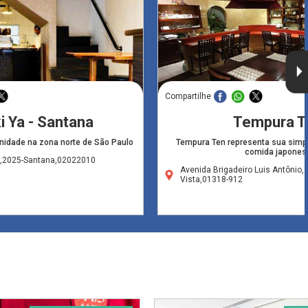
Compartilhe
 Ya - Santana
Tempura T
nidade na zona norte de São Paulo
Tempura Ten representa sua simpl
comida japones
,2025-Santana,02022010
Avenida Brigadeiro Luis Antônio,
Vista,01318-912