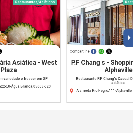
Restaurantes/Asiáticos
Rest
Compartilhe
ária Asiática - West
P.F Chang s - Shoppi
Plaza
Alphaville
om variedade e frescor em SP
Restaurante P.F. Chang's Casual Di
asiática.
razzo,0-Água Branca,05003-020
Alameda Rio Negro,111-Alphaville 