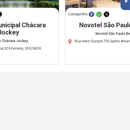
Compartilhe
nicipal Chácara
Novotel São Paulo
Jockey
Novotel São Paulo Ber
e Chácara Jockey
Rua Henri Dunant,792-Santo Amar
a,323-Ferreira, 05524020