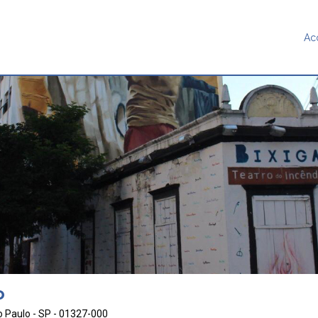
Ac
o
o Paulo - SP - 01327-000