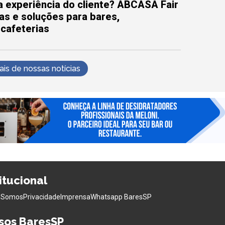
 experiência do cliente? ABCASA Fair
as e soluções para bares,
 cafeterias
s de nossas notícias
titucional
 Somos
Privacidade
Imprensa
Whatsapp BaresSP
sos BaresSP