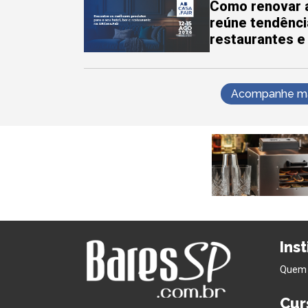
Como renovar a
reúne tendênci
restaurantes e
Acompanhe mai
Ins
Quem
Cur