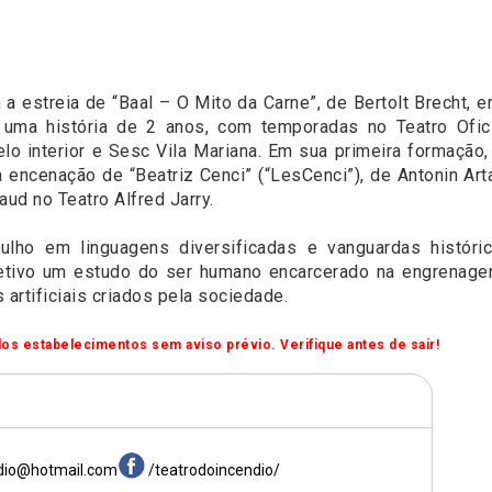
 estreia de “Baal – O Mito da Carne”, de Bertolt Brecht, e
uma história de 2 anos, com temporadas no Teatro Ofici
o interior e Sesc Vila Mariana. Em sua primeira formação,
 encenação de “Beatriz Cenci” (“LesCenci”), de Antonin Ar
aud no Teatro Alfred Jarry.
ulho em linguagens diversificadas e vanguardas históri
tivo um estudo do ser humano encarcerado na engrenagem
artificiais criados pela sociedade.
os estabelecimentos sem aviso prévio. Verifique antes de sair!
ndio@hotmail.com
/teatrodoincendio/