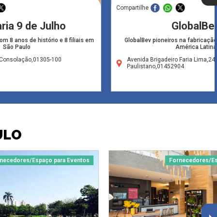
Compartilhe
ria 9 de Julho
GlobalBe
om 8 anos de histório e 8 filiais em
GlobalBev pioneiros na fabricação
São Paulo
América Latina
Consolação,01305-100
Avenida Brigadeiro Faria Lima,24
Paulistano,01452904
ULO
necedores/Espaço para Eventos
Fornecedores/Es