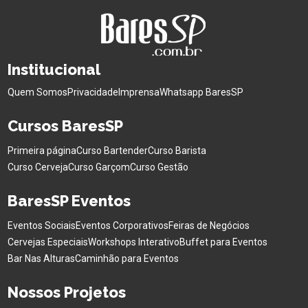
Institucional
Quem Somos
Privacidade
Imprensa
Whatsapp BaresSP
Cursos BaresSP
Primeira página
Curso Bartender
Curso Barista
Curso Cerveja
Curso Garçom
Curso Gestão
BaresSP Eventos
Eventos Sociais
Eventos Corporativos
Feiras de Negócios
Cervejas Especiais
Workshops Interativo
Buffet para Eventos
Bar Nas Alturas
Caminhão para Eventos
Nossos Projetos