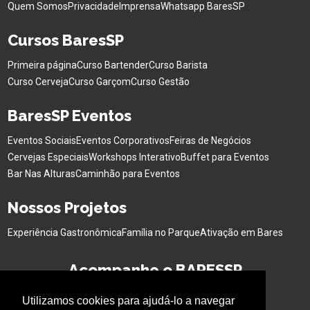
Quem Somos
Privacidade
Imprensa
Whatsapp BaresSP
Cursos BaresSP
Primeira página
Curso Bartender
Curso Barista
Curso Cerveja
Curso Garçom
Curso Gestão
BaresSP Eventos
Eventos Sociais
Eventos Corporativos
Feiras de Negócios
Cervejas Especiais
Workshops Interativo
Buffet para Eventos
Bar Nas Alturas
Caminhão para Eventos
Nossos Projetos
Experiência Gastronômica
Família no Parque
Ativação em Bares
Acompanhe o BARESSP
Utilizamos cookies para ajudá-lo a navegar