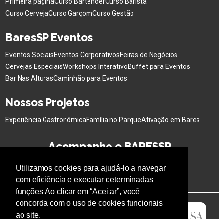
Primeira página
Curso Bartender
Curso Barista
Curso Cerveja
Curso Garçom
Curso Gestão
BaresSP Eventos
Eventos Sociais
Eventos Corporativos
Feiras de Negócios
Cervejas Especiais
Workshops Interativo
Buffet para Eventos
Bar Nas Alturas
Caminhão para Eventos
Nossos Projetos
Experiência Gastronômica
Família no Parque
Ativação em Bares
Acompanhe o BARESSP
Utilizamos cookies para ajudá-lo a navegar
com eficiência e executar determinadas
funções.Ao clicar em “Aceitar”, você
concorda com o uso de cookies funcionais
ao site.