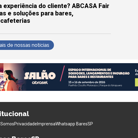
 experiência do cliente? ABCASA Fair
as e soluções para bares,
 cafeterias
s de nossas notícias
titucional
 Somos
Privacidade
Imprensa
Whatsapp BaresSP