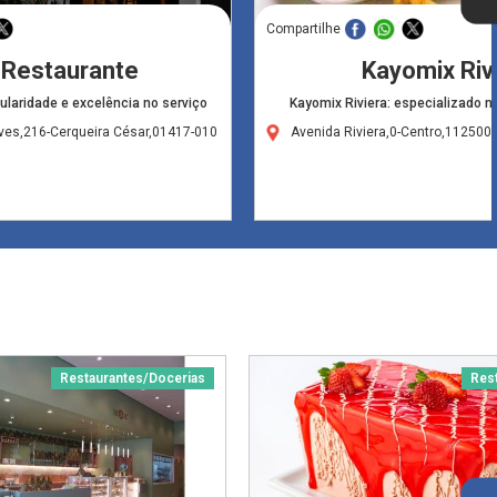
Compartilhe
 Restaurante
Kayomix Riv
laridade e excelência no serviço
Kayomix Riviera: especializado na 
ves,216-Cerqueira César,01417-010
Avenida Riviera,0-Centro,112500
Restaurantes/Docerias
Res