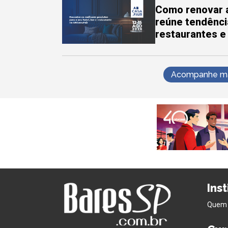
Como renovar a
reúne tendênci
restaurantes e
Acompanhe mai
Ins
Quem