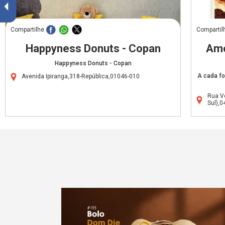
Compartilhe
Compartil
Happyness Donuts - Copan
Amo
Happyness Donuts - Copan
A cada fo
Avenida Ipiranga,318-República,01046-010
Rua V
Sul),