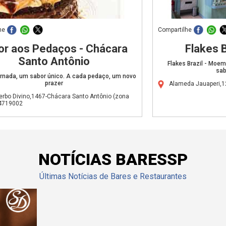
he
Compartilhe
r aos Pedaços - Chácara
Flakes 
Santo Antônio
Flakes Brazil - Moe
sab
rnada, um sabor único. A cada pedaço, um novo
prazer
Alameda Jauaperi,
erbo Divino,1467-Chácara Santo Antônio (zona
04719002
NOTÍCIAS BARESSP
Últimas Notícias de Bares e Restaurantes