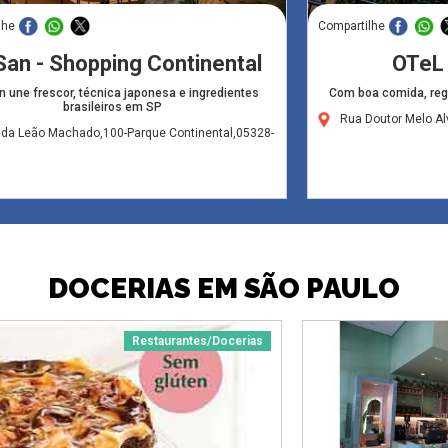
lhe
Compartilhe
San - Shopping Continental
OTeL
 une frescor, técnica japonesa e ingredientes
Com boa comida, regu
brasileiros em SP
Rua Doutor Melo Al
ida Leão Machado,100-Parque Continental,05328-
DOCERIAS EM SÃO PAULO
Restaurantes/Docerias