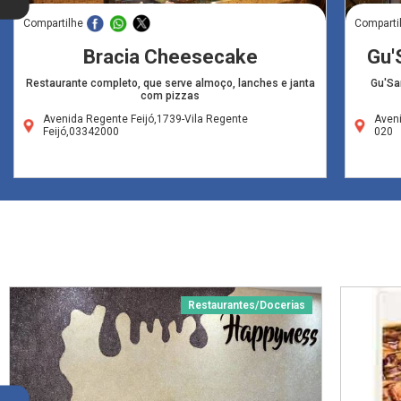
Compartilhe
Comparti
Bracia Cheesecake
Gu'
Restaurante completo, que serve almoço, lanches e janta
Gu'San
com pizzas
Avenida Regente Feijó,1739-Vila Regente
Aven
Feijó,03342000
020
Restaurantes/Docerias