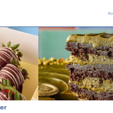
Ac
ier