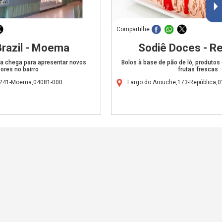
Compartilhe
Brazil - Moema
Sodiê Doces - Re
ma chega para apresentar novos
Bolos à base de pão de ló, produtos 
ores no bairro
frutas frescas
1241-Moema,04081-000
Largo do Arouche,173-República,