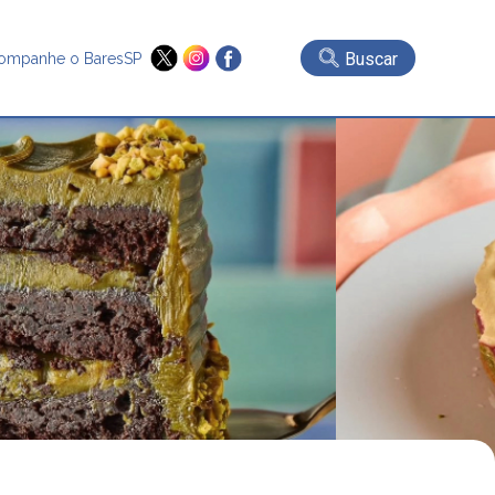
Buscar
ompanhe o BaresSP