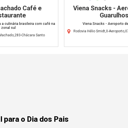
Machado Café e
Viena Snacks - Aer
staurante
Guarulho
a culinária brasileira com café na
Viena Snacks - Aeroporto d
zonal sul
Rodovia Hélio Smidt,0-Aeroporto,
 Machado,283-Chácara Santo
 para o Dia dos Pais