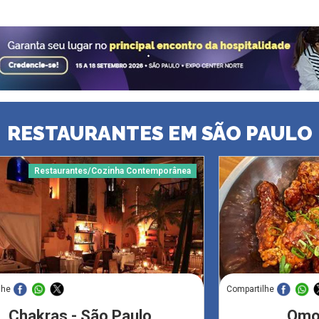
RESTAURANTES EM SÃO PAULO
Restaurantes/Cozinha Contemporânea
lhe
Compartilhe
Chakras - São Paulo
Omo