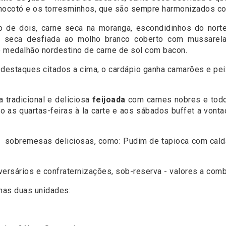
mocotó e os torresminhos, que são sempre harmonizados co
o de dois, carne seca na moranga, escondidinhos do norte
seca desfiada ao molho branco coberto com mussarel
o medalhão nordestino de carne de sol com bacon.
 destaques citados a cima, o cardápio ganha camarões e pei
 tradicional e deliciosa
feijoada
com carnes nobres e tod
co as quartas-feiras à la carte e aos sábados buffet a von
 sobremesas deliciosas, como: Pudim de tapioca com cald
ersários e confraternizações, sob-reserva - valores a comb
nas duas unidades: