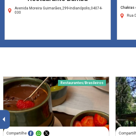
Chakras 
Avenida Moreira Guimarães,299-Indianópolis,04074-
030
Rua D
Restaurantes/Brasileiros
Compartilhe
Compartil