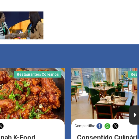
Restaurantes/Coreanos
Rest
Compartilhe
nah K-Food
Consentido Culinári