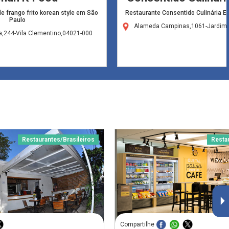
 frango frito korean style em São
Restaurante Consentido Culinária E
Paulo
Alameda Campinas,1061-Jardim 
a,244-Vila Clementino,04021-000
Restaurantes/Brasileiros
Resta
Compartilhe