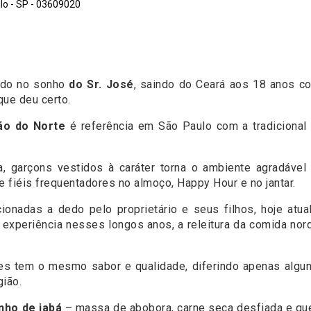
lo - SP - 03609020
ado no sonho
do Sr. José
, saindo do Ceará aos 18 anos c
que deu certo.
ão do Norte
é referência em São Paulo com a tradicional
a, garçons vestidos à caráter torna o ambiente agradáv
fiéis frequentadores no almoço, Happy Hour e no jantar.
ionadas a dedo pelo proprietário e seus filhos, hoje atu
ua experiência nesses longos anos, a releitura da comida n
es tem o mesmo sabor e qualidade, diferindo apenas algun
consumidor de cada região.
inho de jabá
– massa de abobora, carne seca desfiada e que