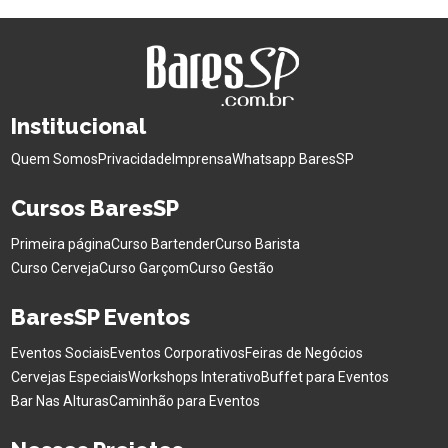
Institucional
Quem Somos
Privacidade
Imprensa
Whatsapp BaresSP
Cursos BaresSP
Primeira página
Curso Bartender
Curso Barista
Curso Cerveja
Curso Garçom
Curso Gestão
BaresSP Eventos
Eventos Sociais
Eventos Corporativos
Feiras de Negócios
Cervejas Especiais
Workshops Interativo
Buffet para Eventos
Bar Nas Alturas
Caminhão para Eventos