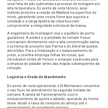
uma fatia de pão submetida a processo de tostagem em
alta temperatura. Do ponto de vista técnico, esse
método promove a reação de Maillard na superfície do
miolo, garantindo uma crosta firme que suporta a
umidade e a carga lipídica da cobertura sem
comprometer a integridade estrutural da massa.
A engenharia da montagem visa o equilíbrio de perfis
gustativos. A acidez e a umidade do tomate fresco
contrastam diretamente com a alta concentração salina
e proteica do presunto tipo Parma e do
blend
de queijos
derretidos. Para a finalização e o balanceamento do
prato, a cozinha emprega folhas de rúcula, que
introduzem notas de frescor e amargor essenciais para
a limpeza do paladar antes das etapas subsequentes da
refeição.
Logística e Grade de Atendimento
Do ponto de vista operacional, o Di Montanaro concentra
o seu fluxo de atendimento na segunda metade da
semana. A janela de funcionamento ocorre
exclusivamente de quinta a sábado, operando de forma
linear desde a faixa de consumo do almoço até o
encerramento do expediente noturno.