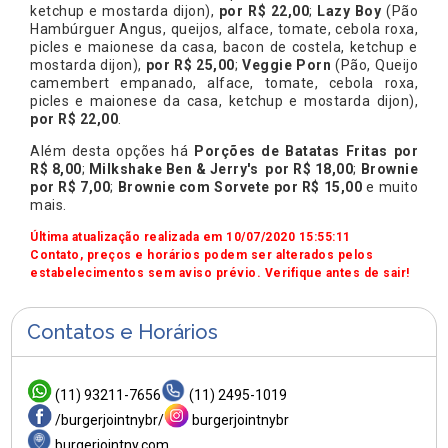
ketchup e mostarda dijon),
por R$ 22,00
;
Lazy Boy
(Pão
Hambúrguer Angus, queijos, alface, tomate, cebola roxa,
picles e maionese da casa, bacon de costela, ketchup e
mostarda dijon),
por R$ 25,00
;
Veggie Porn
(Pão, Queijo
camembert empanado, alface, tomate, cebola roxa,
picles e maionese da casa, ketchup e mostarda dijon),
por R$ 22,00
.
Além desta opções há
Porções de Batatas Fritas por
R$ 8,00
;
Milkshake Ben & Jerry's por R$ 18,00
;
Brownie
por R$ 7,00
;
Brownie com Sorvete por R$ 15,00
e muito
mais.
Última atualização realizada em 10/07/2020 15:55:11
Contato, preços e horários podem ser alterados pelos
estabelecimentos sem aviso prévio. Verifique antes de sair!
Contatos e Horários
(11) 93211-7656
(11) 2495-1019
/burgerjointnybr/
burgerjointnybr
burgerjointny.com