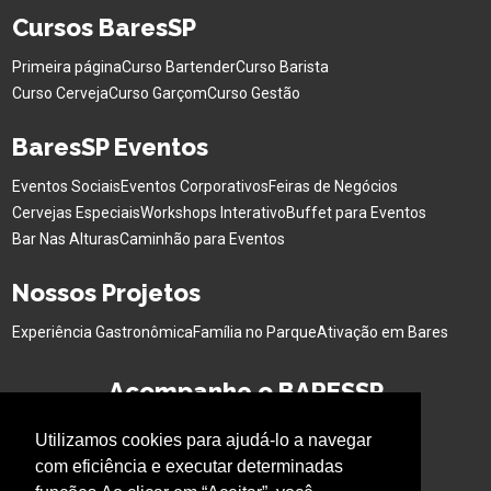
Cursos BaresSP
Primeira página
Curso Bartender
Curso Barista
Curso Cerveja
Curso Garçom
Curso Gestão
BaresSP Eventos
Eventos Sociais
Eventos Corporativos
Feiras de Negócios
Cervejas Especiais
Workshops Interativo
Buffet para Eventos
Bar Nas Alturas
Caminhão para Eventos
Nossos Projetos
Experiência Gastronômica
Família no Parque
Ativação em Bares
Acompanhe o BARESSP
Utilizamos cookies para ajudá-lo a navegar
com eficiência e executar determinadas