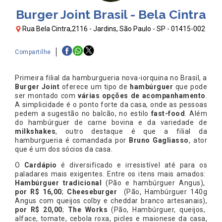
Burger Joint Brasil - Bela Cintra
Rua Bela Cintra,2116 - Jardins, São Paulo - SP - 01415-002
Compartilhe
Primeira filial da hamburgueria nova-iorquina no Brasil, a
Burger Joint
oferece um tipo de
hambúrguer
que pode
ser montado com
várias opções de acompanhamento
.
A simplicidade é o ponto forte da casa, onde as pessoas
pedem a sugestão no balcão, no estilo
fast-food
. Além
do hambúrguer de carne bovina e da variedade de
milkshakes
, outro destaque é que a filial da
hamburgueria é comandada por
Bruno Gagliasso
, ator
que é um dos sócios da casa.
O
Cardápio
é diversificado e irresistível até para os
paladares mais exigentes. Entre os itens mais amados:
Hambúrguer tradicional
(Pão e hambúrguer Angus),
por R$ 16,00
;
Cheeseburger
(Pão, Hambúrguer 140g
Angus com queijos colby e cheddar branco artesanais),
por R$ 20,00
;
The Works
(Pão, Hambúrguer, queijos,
alface, tomate, cebola roxa, picles e maionese da casa,