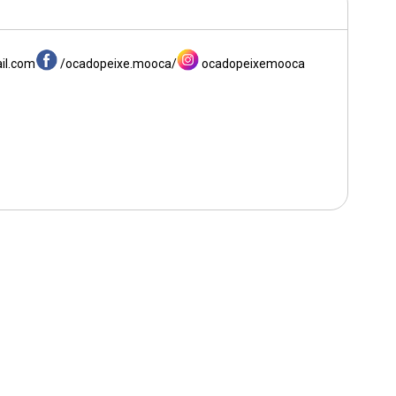
il.com
/ocadopeixe.mooca/
ocadopeixemooca