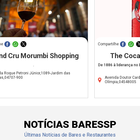
he
Compartilhe
nd Cru Morumbi Shopping
The Coca
.
De 1886 à liderança no B
da Roque Petroni Júnior,1089-Jardim das
as,04707-900
Avenida Doutor Car
Olímpia,04548005
NOTÍCIAS BARESSP
Últimas Notícias de Bares e Restaurantes