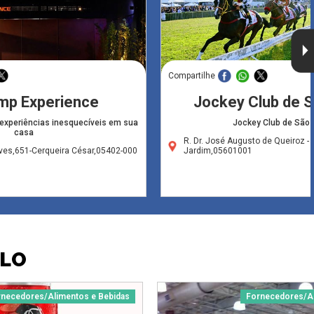
Compartilhe
mp Experience
Jockey Club de S
experiências inesquecíveis em sua
Jockey Club de São 
casa
R. Dr. José Augusto de Queiroz - 
ves,651-Cerqueira César,05402-000
Jardim,05601001
ULO
rnecedores/Alimentos e Bebidas
Fornecedores/Al