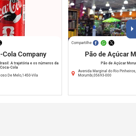
Compartilhe
-Cola Company
Pão de Açúcar 
rasil: A trajetória e os números da
Pão de Açúcar Moru
Coca-Cola
Avenida Marginal do Rio Pinheiro
doso De Melo,1450-Vila
Morumbi,05693-000