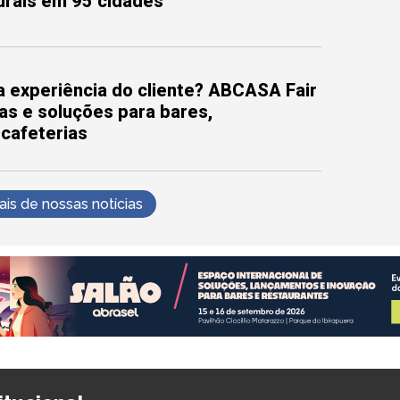
turais em 95 cidades
 experiência do cliente? ABCASA Fair
as e soluções para bares,
 cafeterias
s de nossas notícias