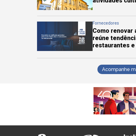
atividades cul
Fornecedores
Como renovar a
reúne tendênci
restaurantes e
Acompanhe mai