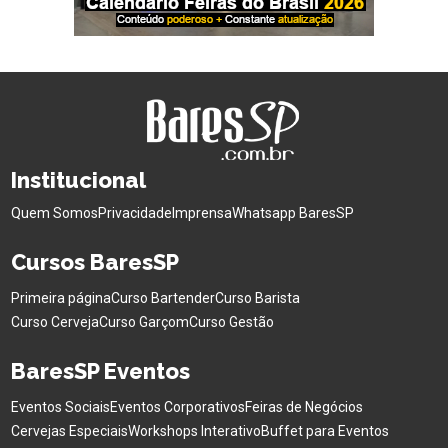
Institucional
Quem Somos
Privacidade
Imprensa
Whatsapp BaresSP
Cursos BaresSP
Primeira página
Curso Bartender
Curso Barista
Curso Cerveja
Curso Garçom
Curso Gestão
BaresSP Eventos
Eventos Sociais
Eventos Corporativos
Feiras de Negócios
Cervejas Especiais
Workshops Interativo
Buffet para Eventos