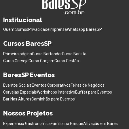
Institucional
Quem Somos
Privacidade
Imprensa
Whatsapp BaresSP
Cursos BaresSP
Primeira página
Curso Bartender
Curso Barista
Curso Cerveja
Curso Garçom
Curso Gestão
BaresSP Eventos
Eventos Sociais
Eventos Corporativos
Feiras de Negócios
Cervejas Especiais
Workshops Interativo
Buffet para Eventos
Bar Nas Alturas
Caminhão para Eventos
Nossos Projetos
Experiência Gastronômica
Família no Parque
Ativação em Bares