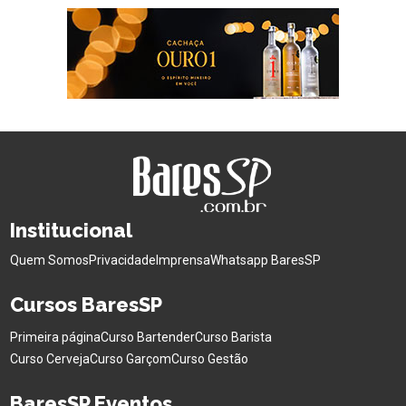
Institucional
Quem Somos
Privacidade
Imprensa
Whatsapp BaresSP
Cursos BaresSP
Primeira página
Curso Bartender
Curso Barista
Curso Cerveja
Curso Garçom
Curso Gestão
BaresSP Eventos