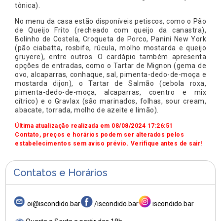
tônica).
No menu da casa estão disponíveis petiscos, como o Pão
de Queijo Frito (recheado com queijo da canastra),
Bolinho de Costela, Croqueta de Porco, Panini New York
(pão ciabatta, rosbife, rúcula, molho mostarda e queijo
gruyere), entre outros. O cardápio também apresenta
opções de entradas, como o Tartar de Mignon (gema de
ovo, alcaparras, conhaque, sal, pimenta-dedo-de-moça e
mostarda dijon), o Tartar de Salmão (cebola roxa,
pimenta-dedo-de-moça, alcaparras, coentro e mix
cítrico) e o Gravlax (são marinados, folhas, sour cream,
abacate, torrada, molho de azeite e limão).
Última atualização realizada em 08/08/2024 17:26:51
Contato, preços e horários podem ser alterados pelos
estabelecimentos sem aviso prévio. Verifique antes de sair!
Contatos e Horários
oi@iscondido.bar
/iscondido.bar
iscondido.bar