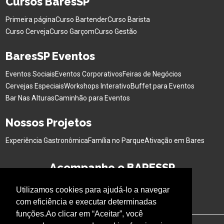
Cursos BaresSP
Primeira página
Curso Bartender
Curso Barista
Curso Cerveja
Curso Garçom
Curso Gestão
BaresSP Eventos
Eventos Sociais
Eventos Corporativos
Feiras de Negócios
Cervejas Especiais
Workshops Interativo
Buffet para Eventos
Bar Nas Alturas
Caminhão para Eventos
Nossos Projetos
Experiência Gastronômica
Família no Parque
Ativação em Bares
Acompanhe o BARESSP
Utilizamos cookies para ajudá-lo a navegar
com eficiência e executar determinadas
funções.Ao clicar em “Aceitar”, você