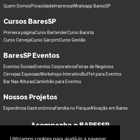
Quem Somos
Privacidade
Imprensa
Whatsapp BaresSP
Cursos BaresSP
Primeira página
Curso Bartender
Curso Barista
Curso Cerveja
Curso Garçom
Curso Gestão
BaresSP Eventos
Eventos Sociais
Eventos Corporativos
Feiras de Negócios
Cervejas Especiais
Workshops Interativo
Buffet para Eventos
Bar Nas Alturas
Caminhão para Eventos
Nossos Projetos
Experiência Gastronômica
Família no Parque
Ativação em Bares
Acompanhe o BARESSP
Utilizamos cookies para ajudá-lo a navegar